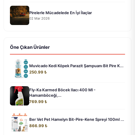
Pirelerle Mücadelede En İyi İlaçlar
02 Mar 2026
Öne Çıkan Ürünler
Muvicado Kedi Köpek Parazit Şampuanı Bit Pire K...
250.99 ₺
Fly-Ka Karmed Böcek Ilacı 400 Ml -
Hamamböceği,...
769.99 ₺
Ber Vet Pet Hamelyn Bit-Pire-Kene Spreyi 100ml ...
866.99 ₺