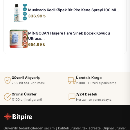
Muvicado Kedi Köpek Bit Pire Kene Spreyi 100 Ml...
336.99 ₺
MİNGODAN Haşere Fare Sinek Böcek Kovucu
Ultraso...
654.99 ₺
Güvenli Alışveriş
Ücretsiz Kargo
256-bit SSL koruması
2.000 TL üzeri siparişlerde
Orijinal Ürünler
7/24 Destek
%100 orijinal garanti
Her zaman yanınızdayız
Bitpire
Güvenilir tedarikçilerden seçilmiş kaliteli ürünler, tek adreste. Orijinal ürünler,