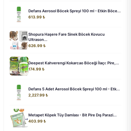
Defans Aerosol Böcek Spreyi 100 ml - Etkin Böce...
613.99 ₺
Shopura Haşere Fare Sinek Böcek Kovucu
Ultrason...
626.99 ₺
Deepest Kahverengi Kokarcao Böceği İlaçı: Pire,...
174.99 ₺
Defans 5 Adet Aerosol Böcek Spreyi 100 ml - Etk...
2,227.99 ₺
Metapet Köpek Tüy Damlası - Bit Pire Dış Parazi...
403.99 ₺