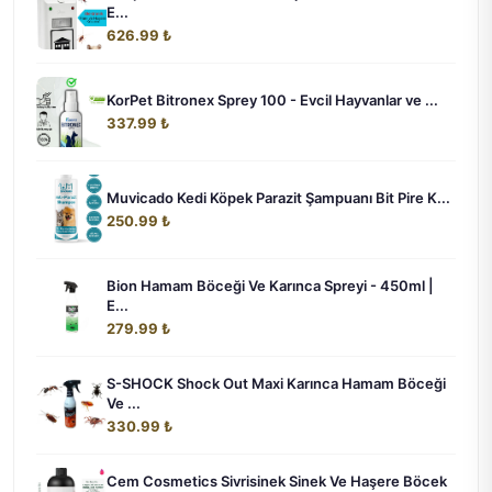
E...
626.99 ₺
KorPet Bitronex Sprey 100 - Evcil Hayvanlar ve ...
337.99 ₺
Muvicado Kedi Köpek Parazit Şampuanı Bit Pire K...
250.99 ₺
Bion Hamam Böceği Ve Karınca Spreyi - 450ml |
E...
279.99 ₺
S-SHOCK Shock Out Maxi Karınca Hamam Böceği
Ve ...
330.99 ₺
Cem Cosmetics Sivrisinek Sinek Ve Haşere Böcek