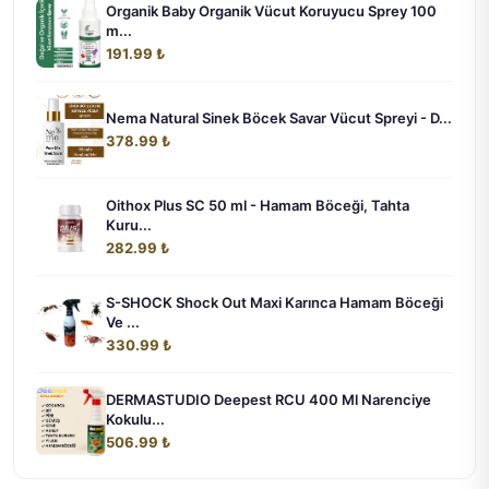
Organik Baby Organik Vücut Koruyucu Sprey 100
m...
191.99 ₺
Nema Natural Sinek Böcek Savar Vücut Spreyi - D...
378.99 ₺
Oithox Plus SC 50 ml - Hamam Böceği, Tahta
Kuru...
282.99 ₺
S-SHOCK Shock Out Maxi Karınca Hamam Böceği
Ve ...
330.99 ₺
DERMASTUDIO Deepest RCU 400 Ml Narenciye
Kokulu...
506.99 ₺