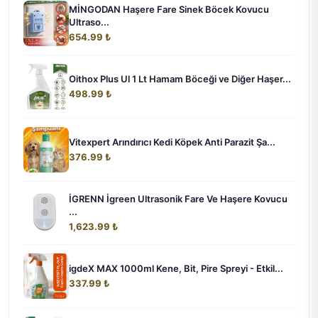
MİNGODAN Haşere Fare Sinek Böcek Kovucu
Ultraso...
654.99 ₺
Oithox Plus Ul 1 Lt Hamam Böceği ve Diğer Haşer...
498.99 ₺
Vitexpert Arındırıcı Kedi Köpek Anti Parazit Şa...
376.99 ₺
İGRENN İgreen Ultrasonik Fare Ve Haşere Kovucu
...
1,623.99 ₺
igdeX MAX 1000ml Kene, Bit, Pire Spreyi - Etkil...
337.99 ₺