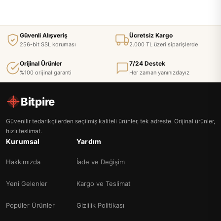
Güvenli Alışveriş
Ücretsiz Kargo
256-bit SSL koruması
2.000 TL üzeri siparişlerde
Orijinal Ürünler
7/24 Destek
%100 orijinal garanti
Her zaman yanınızdayız
Bitpire
Güvenilir tedarikçilerden seçilmiş kaliteli ürünler, tek adreste. Orijinal ürünler,
hızlı teslimat.
Kurumsal
Yardım
Hakkımızda
İade ve Değişim
Yeni Gelenler
Kargo ve Teslimat
Popüler Ürünler
Gizlilik Politikası