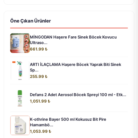
Öne Çıkan Ürünler
MİNGODAN Haşere Fare Sinek Böcek Kovucu
Ultraso...
661.99 ₺
ARTI İLAÇLAMA Haşere Böcek Yaprak Biti Sinek
Sp...
255.99 ₺
Defans 2 Adet Aerosol Böcek Spreyi 100 ml - Etk...
1,051.99 ₺
K-othrine Bayer 500 ml Kokusuz Bit Pire
Hamambö...
1,053.99 ₺