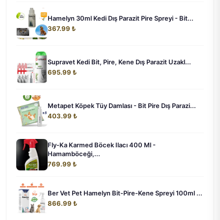
Hamelyn 30ml Kedi Dış Parazit Pire Spreyi - Bit...
367.99 ₺
Supravet Kedi Bit, Pire, Kene Dış Parazit Uzakl...
695.99 ₺
Metapet Köpek Tüy Damlası - Bit Pire Dış Parazi...
403.99 ₺
Fly-Ka Karmed Böcek Ilacı 400 Ml -
Hamamböceği,...
769.99 ₺
Ber Vet Pet Hamelyn Bit-Pire-Kene Spreyi 100ml ...
866.99 ₺