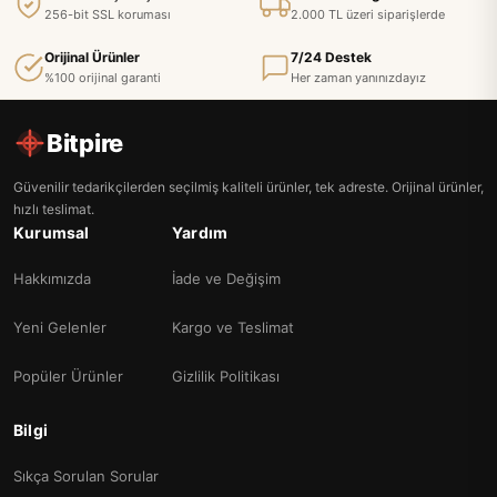
256-bit SSL koruması
2.000 TL üzeri siparişlerde
Orijinal Ürünler
7/24 Destek
%100 orijinal garanti
Her zaman yanınızdayız
Bitpire
Güvenilir tedarikçilerden seçilmiş kaliteli ürünler, tek adreste. Orijinal ürünler,
hızlı teslimat.
Kurumsal
Yardım
Hakkımızda
İade ve Değişim
Yeni Gelenler
Kargo ve Teslimat
Popüler Ürünler
Gizlilik Politikası
Bilgi
Sıkça Sorulan Sorular