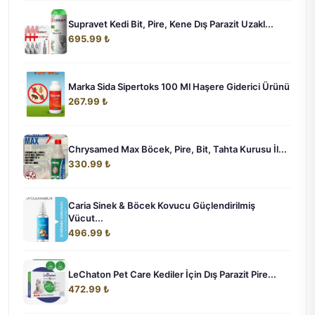
Supravet Kedi Bit, Pire, Kene Dış Parazit Uzakl...
695.99 ₺
Marka Sida Sipertoks 100 Ml Haşere Giderici Ürünü
267.99 ₺
Chrysamed Max Böcek, Pire, Bit, Tahta Kurusu İl...
330.99 ₺
Caria Sinek & Böcek Kovucu Güçlendirilmiş
Vücut...
496.99 ₺
LeChaton Pet Care Kediler İçin Dış Parazit Pire...
472.99 ₺