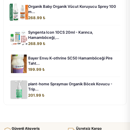
Organik Baby Organik Vücut Koruyucu Sprey 100
m...
268.99 ₺
Syngenta Icon 10CS 20ml - Karınca,
Hamamböceği,...
268.99 ₺
Bayer Envu K-othrine SC50 Hamamböceği Pire
Taht...
199.99 ₺
plant-home Spraymax Organik Böcek Kovucu -
Trip...
201.99 ₺
Güvenli Alışveriş
Ücretsiz Kargo