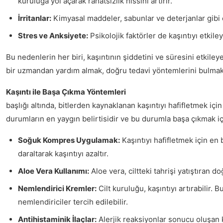
kuruluğa yol açarak rahatsızlık hissini artırır.
İrritanlar:
Kimyasal maddeler, sabunlar ve deterjanlar gibi ci
Stres ve Anksiyete:
Psikolojik faktörler de kaşıntıyı etkileye
Bu nedenlerin her biri, kaşıntının şiddetini ve süresini etkiley
bir uzmandan yardım almak, doğru tedavi yöntemlerini bulmak i
Kaşıntı ile Başa Çıkma Yöntemleri
başlığı altında, bitlerden kaynaklanan kaşıntıyı hafifletmek için 
durumların en yaygın belirtisidir ve bu durumla başa çıkmak i
Soğuk Kompres Uygulamak:
Kaşıntıyı hafifletmek için en
daraltarak kaşıntıyı azaltır.
Aloe Vera Kullanımı:
Aloe vera, ciltteki tahrişi yatıştıran do
Nemlendirici Kremler:
Cilt kuruluğu, kaşıntıyı artırabilir. 
nemlendiriciler tercih edilebilir.
Antihistaminik İlaçlar:
Alerjik reaksiyonlar sonucu oluşan kaş