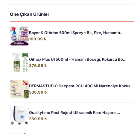
Öne Çıkan Ürünler
Bayer K Othrine 500ml Sprey - Bit, Pire, Hamamb...
190.99 ₺
Oithox Plus Ul 500ml - Hamam Böceği, Kokarca Bö...
376.99 ₺
DERMASTUDIO Deepest RCU 400 Ml Narenciye Kokulu..
506.99 ₺
Qualitytime Pest Reject Ultrasonik Fare Haşere ...
269.99 ₺