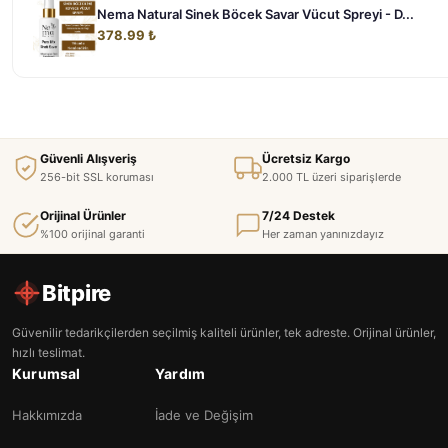
Nema Natural Sinek Böcek Savar Vücut Spreyi - D...
378.99 ₺
Güvenli Alışveriş
Ücretsiz Kargo
256-bit SSL koruması
2.000 TL üzeri siparişlerde
Orijinal Ürünler
7/24 Destek
%100 orijinal garanti
Her zaman yanınızdayız
Bitpire
Güvenilir tedarikçilerden seçilmiş kaliteli ürünler, tek adreste. Orijinal ürünler,
hızlı teslimat.
Kurumsal
Yardım
Hakkımızda
İade ve Değişim