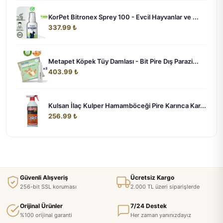
KorPet Bitronex Sprey 100 - Evcil Hayvanlar ve ...
337.99 ₺
Metapet Köpek Tüy Damlası - Bit Pire Dış Parazi...
403.99 ₺
Kulsan İlaç Kulper Hamamböceği Pire Karınca Kar...
256.99 ₺
Güvenli Alışveriş
Ücretsiz Kargo
256-bit SSL koruması
2.000 TL üzeri siparişlerde
Orijinal Ürünler
7/24 Destek
%100 orijinal garanti
Her zaman yanınızdayız