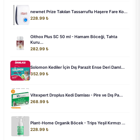
newnet Prize Takılan Tassarruflu Haşere Fare Ko...
228.99 ₺
Oithox Plus SC 50 ml - Hamam Böceği, Tahta
Kuru...
282.99 ₺
Solomon Kediler İçin Dış Parazit Ense Deri Daml...
352.99 ₺
Vitexpert Droplus Kedi Damlası - Pire ve Dış Pa...
268.99 ₺
Plant-Home Organik Böcek - Trips Yeşil Kırmızı ...
228.99 ₺