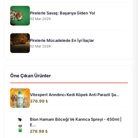
Pirelerle Savaş: Başarıya Giden Yol
02 Mar 2026
Pirelerle Mücadelede En İyi İlaçlar
02 Mar 2026
Öne Çıkan Ürünler
Vitexpert Arındırıcı Kedi Köpek Anti Parazit Şa...
376.99 ₺
Bion Hamam Böceği Ve Karınca Spreyi - 450ml |
E...
279.99 ₺