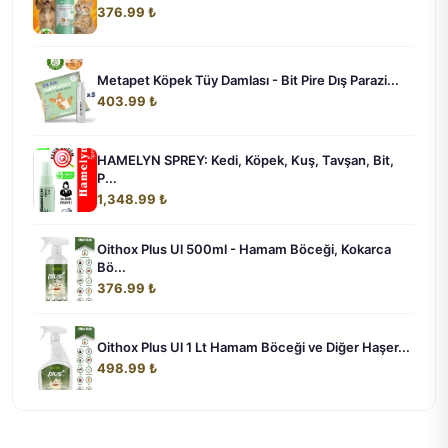
376.99 ₺
Metapet Köpek Tüy Damlası - Bit Pire Dış Parazi...
403.99 ₺
HAMELYN SPREY: Kedi, Köpek, Kuş, Tavşan, Bit,
P...
1,348.99 ₺
Oithox Plus Ul 500ml - Hamam Böceği, Kokarca
Bö...
376.99 ₺
Oithox Plus Ul 1 Lt Hamam Böceği ve Diğer Haşer...
498.99 ₺