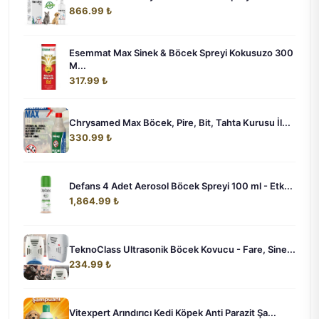
866.99 ₺
Esemmat Max Sinek & Böcek Spreyi Kokusuzo 300
M...
317.99 ₺
Chrysamed Max Böcek, Pire, Bit, Tahta Kurusu İl...
330.99 ₺
Defans 4 Adet Aerosol Böcek Spreyi 100 ml - Etk...
1,864.99 ₺
TeknoClass Ultrasonik Böcek Kovucu - Fare, Sine...
234.99 ₺
Vitexpert Arındırıcı Kedi Köpek Anti Parazit Şa...