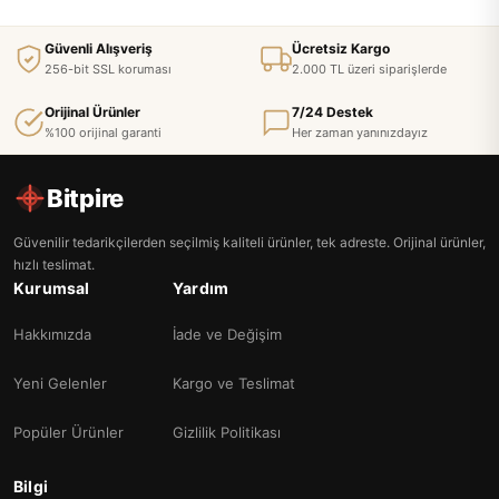
Güvenli Alışveriş
Ücretsiz Kargo
256-bit SSL koruması
2.000 TL üzeri siparişlerde
Orijinal Ürünler
7/24 Destek
%100 orijinal garanti
Her zaman yanınızdayız
Bitpire
Güvenilir tedarikçilerden seçilmiş kaliteli ürünler, tek adreste. Orijinal ürünler,
hızlı teslimat.
Kurumsal
Yardım
Hakkımızda
İade ve Değişim
Yeni Gelenler
Kargo ve Teslimat
Popüler Ürünler
Gizlilik Politikası
Bilgi