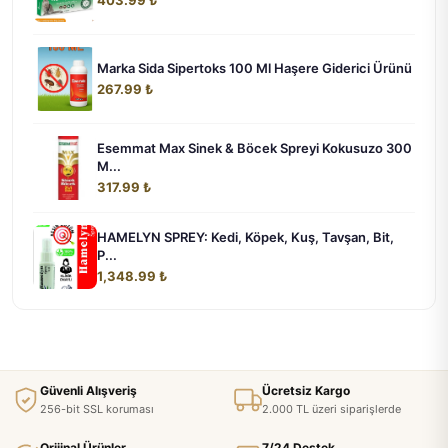
403.99 ₺
Marka Sida Sipertoks 100 Ml Haşere Giderici Ürünü
267.99 ₺
Esemmat Max Sinek & Böcek Spreyi Kokusuzo 300
M...
317.99 ₺
HAMELYN SPREY: Kedi, Köpek, Kuş, Tavşan, Bit,
P...
1,348.99 ₺
Güvenli Alışveriş
Ücretsiz Kargo
256-bit SSL koruması
2.000 TL üzeri siparişlerde
Orijinal Ürünler
7/24 Destek