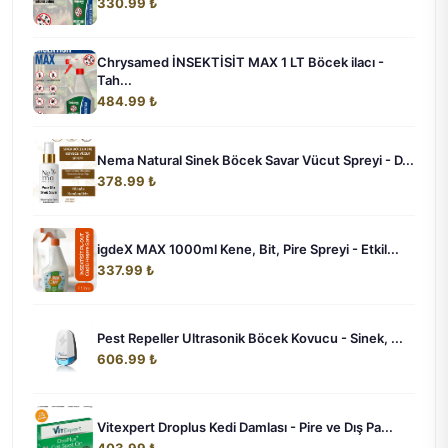
330.99 ₺
Chrysamed İNSEKTİSİT MAX 1 LT Böcek ilacı -
Tah...
484.99 ₺
Nema Natural Sinek Böcek Savar Vücut Spreyi - D...
378.99 ₺
igdeX MAX 1000ml Kene, Bit, Pire Spreyi - Etkil...
337.99 ₺
Pest Repeller Ultrasonik Böcek Kovucu - Sinek, ...
606.99 ₺
Vitexpert Droplus Kedi Damlası - Pire ve Dış Pa...