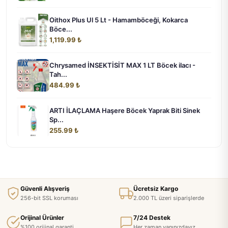
Oithox Plus Ul 5 Lt - Hamamböceği, Kokarca
Böce...
1,119.99 ₺
Chrysamed İNSEKTİSİT MAX 1 LT Böcek ilacı -
Tah...
484.99 ₺
ARTI İLAÇLAMA Haşere Böcek Yaprak Biti Sinek
Sp...
255.99 ₺
Güvenli Alışveriş
Ücretsiz Kargo
256-bit SSL koruması
2.000 TL üzeri siparişlerde
Orijinal Ürünler
7/24 Destek
%100 orijinal garanti
Her zaman yanınızdayız