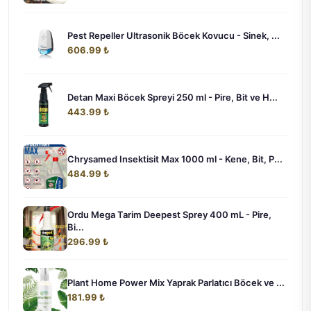
Pest Repeller Ultrasonik Böcek Kovucu - Sinek, ...
606.99 ₺
Detan Maxi Böcek Spreyi 250 ml - Pire, Bit ve H...
443.99 ₺
Chrysamed Insektisit Max 1000 ml - Kene, Bit, P...
484.99 ₺
Ordu Mega Tarim Deepest Sprey 400 mL - Pire,
Bi...
296.99 ₺
Plant Home Power Mix Yaprak Parlatıcı Böcek ve ...
181.99 ₺