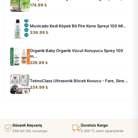
174.99 ₺
Muvicado Kedi Köpek Bit Pire Kene Spreyi 100 Ml...
336.99 ₺
Organik Baby Organik Vücut Koruyucu Sprey 100
m...
226.99 ₺
TeknoClass Ultrasonik Böcek Kovucu - Fare, Sine...
234.99 ₺
Güvenli Alışveriş
Ücretsiz Kargo
256-bit SSL koruması
2.000 TL üzeri siparişlerde