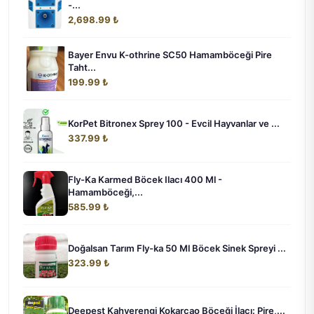
-...
2,698.99 ₺
Bayer Envu K-othrine SC50 Hamamböceği Pire
Taht...
199.99 ₺
KorPet Bitronex Sprey 100 - Evcil Hayvanlar ve ...
337.99 ₺
Fly-Ka Karmed Böcek Ilacı 400 Ml -
Hamamböceği,...
585.99 ₺
Doğalsan Tarım Fly-ka 50 Ml Böcek Sinek Spreyi ...
323.99 ₺
Deepest Kahverengi Kokarcao Böceği İlaçı: Pire,...