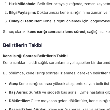
Hızlı Müdahale:
Belirtiler ortaya çıktığında, zaman kaybet
Bilgi Paylaşımı:
Doktorunuza kene ısırığının ne zaman ve ne
Önleyici Tedbirler:
Kene ısırığını önlemek için, doğadayke
Sonuç olarak,
kene ısırığı sonrası izleme süreci
, sağlığınızı 
Belirtilerin Takibi
Kene Isırığı Sonrası Belirtilerin Takibi
Kene ısırıkları, ciddi sağlık sorunlarına yol açabilen bir duru
Bu bölümde, kene ısırığı sonrası izlenmesi gereken belirtiler h
Ateş:
Kene ısırığı sonrası yüksek ateş, enfeksiyon belirtisi
Baş Ağrısı:
Sürekli ve şiddetli baş ağrısı, Lyme hastalığı g
Döküntüler:
Ciltte meydana gelen döküntüler, kene ısırığı s
Kas ve Eklem Ağrıları:
Kene ısırığı sonrası kas ve eklem ağrı