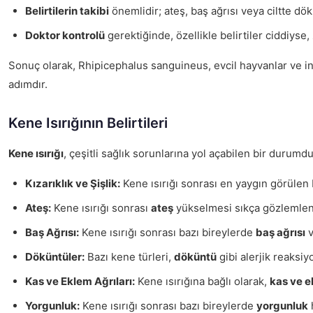
Belirtilerin takibi
önemlidir; ateş, baş ağrısı veya ciltte dök
Doktor kontrolü
gerektiğinde, özellikle belirtiler ciddiys
Sonuç olarak, Rhipicephalus sanguineus, evcil hayvanlar ve insa
adımdır.
Kene Isırığının Belirtileri
Kene ısırığı
, çeşitli sağlık sorunlarına yol açabilen bir durumdu
Kızarıklık ve Şişlik:
Kene ısırığı sonrası en yaygın görülen b
Ateş:
Kene ısırığı sonrası
ateş
yükselmesi sıkça gözlemlenir
Baş Ağrısı:
Kene ısırığı sonrası bazı bireylerde
baş ağrısı
v
Döküntüler:
Bazı kene türleri,
döküntü
gibi alerjik reaksiy
Kas ve Eklem Ağrıları:
Kene ısırığına bağlı olarak,
kas ve e
Yorgunluk:
Kene ısırığı sonrası bazı bireylerde
yorgunluk
h