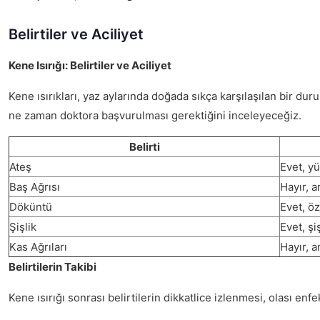
Belirtiler ve Aciliyet
Kene Isırığı: Belirtiler ve Aciliyet
Kene ısırıkları, yaz aylarında doğada sıkça karşılaşılan bir dur
ne zaman doktora başvurulması gerektiğini inceleyeceğiz.
Belirti
Ateş
Evet, yü
Baş Ağrısı
Hayır, a
Döküntü
Evet, öz
Şişlik
Evet, şi
Kas Ağrıları
Hayır, a
Belirtilerin Takibi
Kene ısırığı sonrası belirtilerin dikkatlice izlenmesi, olası enf