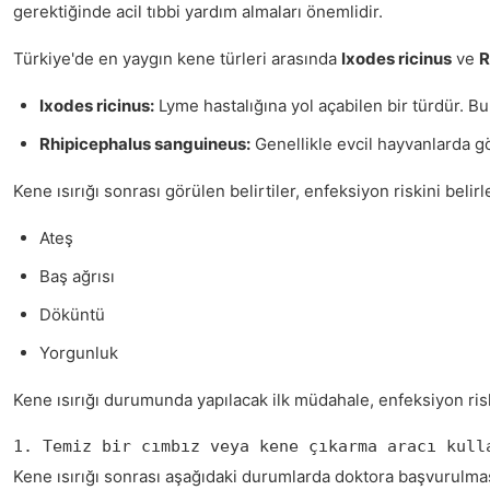
gerektiğinde acil tıbbi yardım almaları önemlidir.
Türkiye'de en yaygın kene türleri arasında
Ixodes ricinus
ve
R
Ixodes ricinus:
Lyme hastalığına yol açabilen bir türdür. Bu
Rhipicephalus sanguineus:
Genellikle evcil hayvanlarda gö
Kene ısırığı sonrası görülen belirtiler, enfeksiyon riskini belir
Ateş
Baş ağrısı
Döküntü
Yorgunluk
Kene ısırığı durumunda yapılacak ilk müdahale, enfeksiyon risk
1. Temiz bir cımbız veya kene çıkarma aracı kull
Kene ısırığı sonrası aşağıdaki durumlarda doktora başvurulma