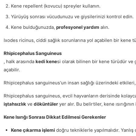
Kene repellent (kovucu) spreyler kullanın.
Yürüyüş sonrası vücudunuzu ve giysilerinizi kontrol edin.
Kene bulduğunuzda,
profesyonel yardım
alın.
Ixodes ricinus, ciddi sağlık sorunlarına yol açabilen bir kene
Rhipicephalus Sanguineus
, halk arasında
kedi kene
si olarak bilinen bir kene türüdür ve 
açabilir.
Rhipicephalus sanguineus'un insan sağlığı üzerindeki etkileri, t
Rhipicephalus sanguineus, evcil hayvanların derisinde kolayca g
iştahsızlık
ve
döküntüler
yer alır. Bu belirtiler, kene ısırığını
Kene Isırığı Sonrası Dikkat Edilmesi Gerekenler
Kene çıkarma işlemi
doğru tekniklerle yapılmalıdır. Yanlış ç