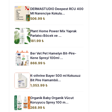
DERMASTUDIO Deepest RCU 400
Ml Narenciye Kokulu...
506.99 ₺
Plant Home Power Mix Yaprak
Parlatıcı Böcek ve ...
181.99 ₺
Ber Vet Pet Hamelyn Bit-Pire-
Kene Spreyi 100ml ...
866.99 ₺
K-othrine Bayer 500 ml Kokusuz
Bit Pire Hamambö...
1,053.99 ₺
Organik Baby Organik Vücut
Koruyucu Sprey 100 m...
268.99 ₺