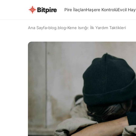
Bitpire
Pire İlaçları
Haşere Kontrolü
Evcil Ha
Ana Sayfa
›
blog.blog
›
Kene Isırığı: İlk Yardım Taktikleri