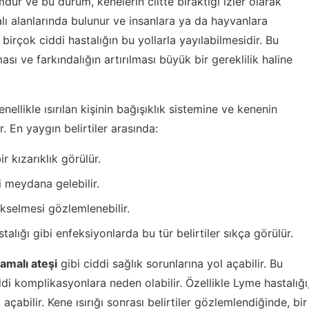
dur ve bu durum, kenelerin ciltte bıraktığı izler olarak
çalı alanlarında bulunur ve insanlara ya da hayvanlara
 birçok ciddi hastalığın bu yollarla yayılabilmesidir. Bu
ası ve farkındalığın artırılması büyük bir gereklilik haline
enellikle ısırılan kişinin bağışıklık sistemine ve kenenin
r. En yaygın belirtiler arasında:
ir kızarıklık görülür.
si meydana gelebilir.
ükselmesi gözlemlenebilir.
alığı gibi enfeksiyonlarda bu tür belirtiler sıkça görülür.
amalı ateşi
gibi ciddi sağlık sorunlarına yol açabilir. Bu
di komplikasyonlara neden olabilir. Özellikle Lyme hastalığı
çabilir. Kene ısırığı sonrası belirtiler gözlemlendiğinde, bir