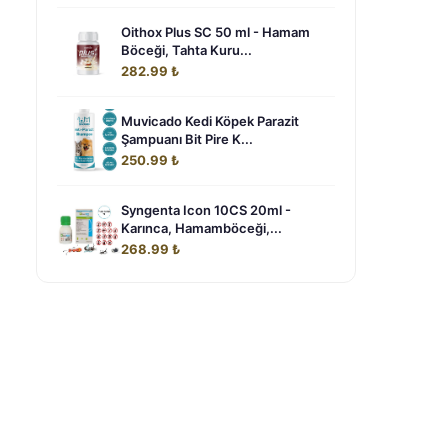
Oithox Plus SC 50 ml - Hamam
Böceği, Tahta Kuru...
282.99 ₺
Muvicado Kedi Köpek Parazit
Şampuanı Bit Pire K...
250.99 ₺
Syngenta Icon 10CS 20ml -
Karınca, Hamamböceği,...
268.99 ₺