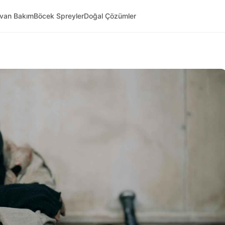
yvan Bakım
Böcek Spreyler
Doğal Çözümler