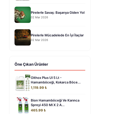
Pirelerle Savaş: Başarıya Giden Yol
02 Mar 2026
Pirelerle Mücadelede En İyi İlaçlar
02 Mar 2026
Öne Çıkan Ürünler
Oithox Plus Ul 5 Lt -
Hamamböceği, Kokarca Böce...
1,119.99 ₺
Bion Hamamböceği Ve Karınca
Spreyi 450 Ml X 2 A...
465.99 ₺