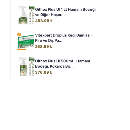
Oithox Plus Ul 1 Lt Hamam Böceği
ve Diğer Haşer...
498.99 ₺
Vitexpert Droplus Kedi Damlası -
Pire ve Dış Pa...
268.99 ₺
Oithox Plus Ul 500ml - Hamam
Böceği, Kokarca Bö...
376.99 ₺