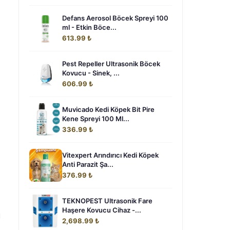
Defans Aerosol Böcek Spreyi 100
ml - Etkin Böce...
613.99 ₺
Pest Repeller Ultrasonik Böcek
Kovucu - Sinek, ...
606.99 ₺
Muvicado Kedi Köpek Bit Pire
Kene Spreyi 100 Ml...
336.99 ₺
Vitexpert Arındırıcı Kedi Köpek
Anti Parazit Şa...
376.99 ₺
TEKNOPEST Ultrasonik Fare
Haşere Kovucu Cihaz -...
u
2,698.99 ₺