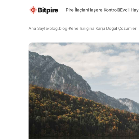
Bitpire
Pire İlaçları
Haşere Kontrolü
Evcil Ha
Ana Sayfa
›
blog.blog
›
Kene Isırığına Karşı Doğal Çözümler