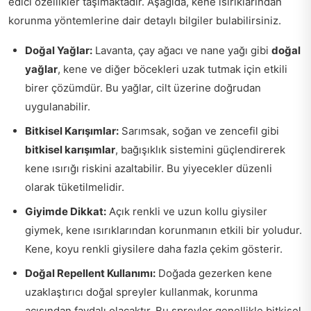
edici özellikler taşımaktadır. Aşağıda, kene ısırıklarından
korunma yöntemlerine dair detaylı bilgiler bulabilirsiniz.
Doğal Yağlar:
Lavanta, çay ağacı ve nane yağı gibi
doğal
yağlar
, kene ve diğer böcekleri uzak tutmak için etkili
birer çözümdür. Bu yağlar, cilt üzerine doğrudan
uygulanabilir.
Bitkisel Karışımlar:
Sarımsak, soğan ve zencefil gibi
bitkisel karışımlar
, bağışıklık sistemini güçlendirerek
kene ısırığı riskini azaltabilir. Bu yiyecekler düzenli
olarak tüketilmelidir.
Giyimde Dikkat:
Açık renkli ve uzun kollu giysiler
giymek, kene ısırıklarından korunmanın etkili bir yoludur.
Kene, koyu renkli giysilere daha fazla çekim gösterir.
Doğal Repellent Kullanımı:
Doğada gezerken kene
uzaklaştırıcı doğal spreyler kullanmak, korunma
açısından faydalı olacaktır. Bu spreyler genellikle bitkisel