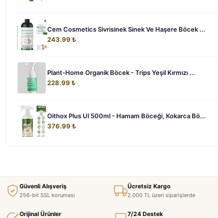
Cem Cosmetics Sivrisinek Sinek Ve Haşere Böcek ...
243.99 ₺
Plant-Home Organik Böcek - Trips Yeşil Kırmızı ...
228.99 ₺
Oithox Plus Ul 500ml - Hamam Böceği, Kokarca Bö...
376.99 ₺
Güvenli Alışveriş
Ücretsiz Kargo
256-bit SSL koruması
2.000 TL üzeri siparişlerde
Orijinal Ürünler
7/24 Destek