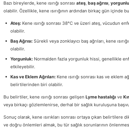
Bazı bireylerde, kene ısırığı sonrası
ateş
,
baş ağrısı
,
yorgunl
olabilir. Özellikle, kene ısırığının ardından birkaç gün içinde 
Ateş:
Kene ısırığı sonrası 38°C ve üzeri ateş, vücudun enfek
olabilir.
Baş Ağrısı:
Sürekli veya zonklayıcı baş ağrıları, kene ısırığ
olabilir.
Yorgunluk:
Normalden fazla yorgunluk hissi, genellikle enfek
etkileyebilir.
Kas ve Eklem Ağrıları:
Kene ısırığı sonrası kas ve eklem ağr
belirtilerinden biri olabilir.
Bu belirtiler, kene ısırığı sonrası gelişen
Lyme hastalığı
ve
Kı
veya birkaçı gözlemlenirse, derhal bir sağlık kuruluşuna başvuru
Sonuç olarak, kene ısırıkları sonrası ortaya çıkan belirtilere d
ve doğru önlemleri almak, bu tür sağlık sorunlarının önlenmesin