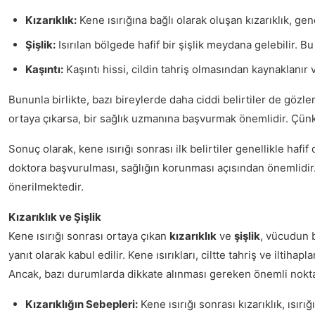
Kızarıklık:
Kene ısırığına bağlı olarak oluşan kızarıklık, gene
Şişlik:
Isırılan bölgede hafif bir şişlik meydana gelebilir. Bu
Kaşıntı:
Kaşıntı hissi, cildin tahriş olmasından kaynaklanır ve
Bununla birlikte, bazı bireylerde daha ciddi belirtiler de gözle
ortaya çıkarsa, bir sağlık uzmanına başvurmak önemlidir. Çünkü
Sonuç olarak, kene ısırığı sonrası ilk belirtiler genellikle hafi
doktora başvurulması, sağlığın korunması açısından önemlidir. B
önerilmektedir.
Kızarıklık ve Şişlik
Kene ısırığı sonrası ortaya çıkan
kızarıklık
ve
şişlik
, vücudun b
yanıt olarak kabul edilir. Kene ısırıkları, ciltte tahriş ve ilti
Ancak, bazı durumlarda dikkate alınması gereken önemli nokta
Kızarıklığın Sebepleri:
Kene ısırığı sonrası kızarıklık, ısır