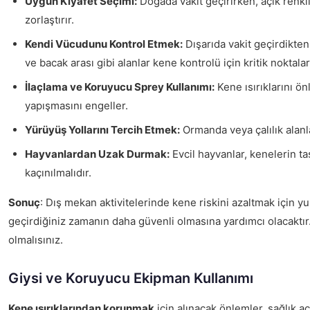
Uygun Kıyafet Seçimi:
Doğada vakit geçirirken, açık renkli
zorlaştırır.
Kendi Vücudunu Kontrol Etmek:
Dışarıda vakit geçirdikten 
ve bacak arası gibi alanlar kene kontrolü için kritik noktalar
İlaçlama ve Koruyucu Sprey Kullanımı:
Kene ısırıklarını ö
yapışmasını engeller.
Yürüyüş Yollarını Tercih Etmek:
Ormanda veya çalılık alanla
Hayvanlardan Uzak Durmak:
Evcil hayvanlar, kenelerin t
kaçınılmalıdır.
Sonuç
: Dış mekan aktivitelerinde kene riskini azaltmak için y
geçirdiğiniz zamanın daha güvenli olmasına yardımcı olacaktır.
olmalısınız.
Giysi ve Koruyucu Ekipman Kullanımı
Kene ısırıklarından korunmak
için alınacak önlemler, sağlık aç