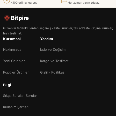
%100 orijinal garanti
Her zaman yanınızdayız
Bitpire
Güvenilir tedarikçilerden seçilmiş kaliteli ürünler, tek adreste. Orijinal ürünler,
hızlı teslimat.
Kurumsal
Yardım
Hakkımızda
İade ve Değişim
Yeni Gelenler
Kargo ve Teslimat
Popüler Ürünler
Gizlilik Politikası
Bilgi
Sıkça Sorulan Sorular
Kullanım Şartları