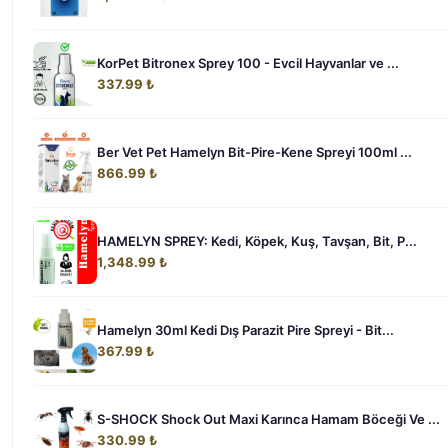
KorPet Bitronex Sprey 100 - Evcil Hayvanlar ve ...
337.99 ₺
Ber Vet Pet Hamelyn Bit-Pire-Kene Spreyi 100ml ...
866.99 ₺
HAMELYN SPREY: Kedi, Köpek, Kuş, Tavşan, Bit, P...
1,348.99 ₺
Hamelyn 30ml Kedi Dış Parazit Pire Spreyi - Bit...
367.99 ₺
S-SHOCK Shock Out Maxi Karınca Hamam Böceği Ve ...
330.99 ₺