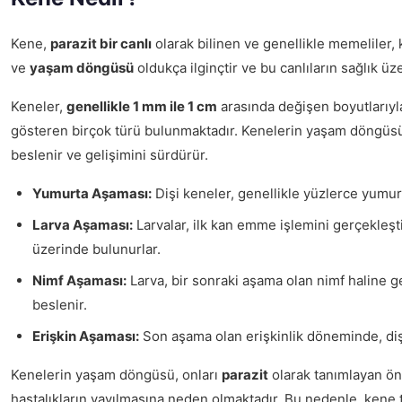
Kene,
parazit bir canlı
olarak bilinen ve genellikle memeliler,
ve
yaşam döngüsü
oldukça ilginçtir ve bu canlıların sağlık ü
Keneler,
genellikle 1 mm ile 1 cm
arasında değişen boyutlarıyla
gösteren birçok türü bulunmaktadır. Kenelerin yaşam döngü
beslenir ve gelişimini sürdürür.
Yumurta Aşaması:
Dişi keneler, genellikle yüzlerce yumur
Larva Aşaması:
Larvalar, ilk kan emme işlemini gerçekleş
üzerinde bulunurlar.
Nimf Aşaması:
Larva, bir sonraki aşama olan nimf haline 
beslenir.
Erişkin Aşaması:
Son aşama olan erişkinlik döneminde, diş
Kenelerin yaşam döngüsü, onları
parazit
olarak tanımlayan öne
hastalıkların yayılmasına neden olmaktadır. Bu nedenle, kene t