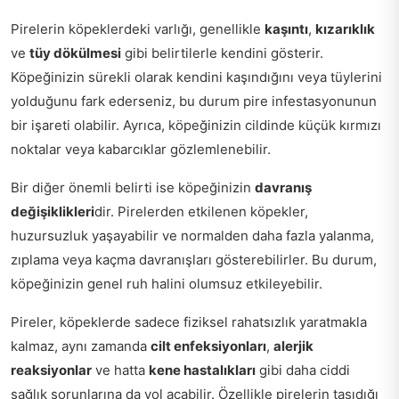
Pirelerin köpeklerdeki varlığı, genellikle
kaşıntı
,
kızarıklık
ve
tüy dökülmesi
gibi belirtilerle kendini gösterir.
Köpeğinizin sürekli olarak kendini kaşındığını veya tüylerini
yolduğunu fark ederseniz, bu durum pire infestasyonunun
bir işareti olabilir. Ayrıca, köpeğinizin cildinde küçük kırmızı
noktalar veya kabarcıklar gözlemlenebilir.
Bir diğer önemli belirti ise köpeğinizin
davranış
değişiklikleri
dir. Pirelerden etkilenen köpekler,
huzursuzluk yaşayabilir ve normalden daha fazla yalanma,
zıplama veya kaçma davranışları gösterebilirler. Bu durum,
köpeğinizin genel ruh halini olumsuz etkileyebilir.
Pireler, köpeklerde sadece fiziksel rahatsızlık yaratmakla
kalmaz, aynı zamanda
cilt enfeksiyonları
,
alerjik
reaksiyonlar
ve hatta
kene hastalıkları
gibi daha ciddi
sağlık sorunlarına da yol açabilir. Özellikle pirelerin taşıdığı