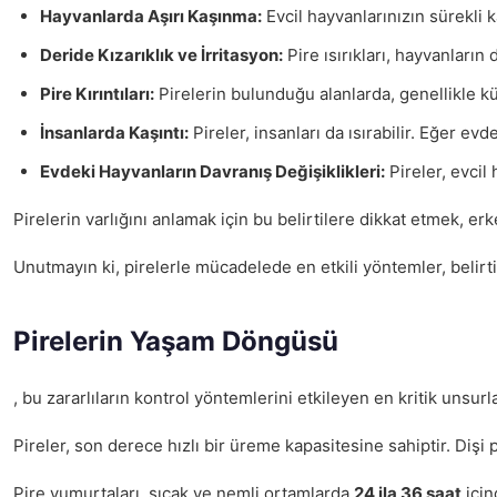
Hayvanlarda Aşırı Kaşınma:
Evcil hayvanlarınızın sürekli k
Deride Kızarıklık ve İrritasyon:
Pire ısırıkları, hayvanların 
Pire Kırıntıları:
Pirelerin bulunduğu alanlarda, genellikle küçü
İnsanlarda Kaşıntı:
Pireler, insanları da ısırabilir. Eğer evd
Evdeki Hayvanların Davranış Değişiklikleri:
Pireler, evcil 
Pirelerin varlığını anlamak için bu belirtilere dikkat etmek, 
Unutmayın ki, pirelerle mücadelede en etkili yöntemler, belirt
Pirelerin Yaşam Döngüsü
, bu zararlıların kontrol yöntemlerini etkileyen en kritik unsur
Pireler, son derece hızlı bir üreme kapasitesine sahiptir. Dişi 
Pire yumurtaları, sıcak ve nemli ortamlarda
24 ila 36 saat
için