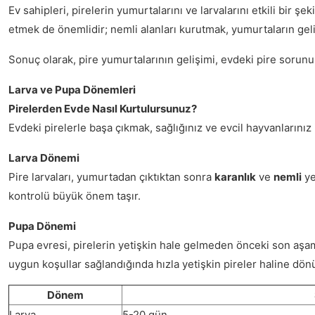
Ev sahipleri, pirelerin yumurtalarını ve larvalarını etkili bir ş
etmek de önemlidir; nemli alanları kurutmak, yumurtaların geli
Sonuç olarak, pire yumurtalarının gelişimi, evdeki pire soru
Larva ve Pupa Dönemleri
Pirelerden Evde Nasıl Kurtulursunuz?
Evdeki pirelerle başa çıkmak, sağlığınız ve evcil hayvanlarını
Larva Dönemi
Pire larvaları, yumurtadan çıktıktan sonra
karanlık
ve
nemli
ye
kontrolü büyük önem taşır.
Pupa Dönemi
Pupa evresi, pirelerin yetişkin hale gelmeden önceki son aşama
uygun koşullar sağlandığında hızla yetişkin pireler haline dönü
Dönem
Larva
5-20 gün