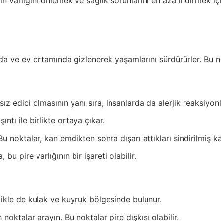
arın varlığını önlemek ve sağlık sorunlarını en aza indirmek
rımızda ve ev ortamında gizlenerek yaşamlarını sürdürürler. B
ız edici olmasının yanı sıra, insanlarda da alerjik reaksiyonlar
şıntı ile birlikte ortaya çıkar.
Bu noktalar, kan emdikten sonra dışarı attıkları sindirilmiş kan
bu pire varlığının bir işareti olabilir.
ellikle de kulak ve kuyruk bölgesinde bulunur.
noktalar arayın. Bu noktalar pire dışkısı olabilir.