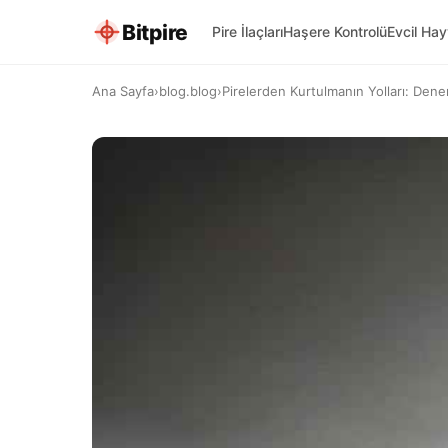
Bitpire
Pire İlaçları
Haşere Kontrolü
Evcil Ha
Ana Sayfa
›
blog.blog
›
Pirelerden Kurtulmanın Yolları: Den