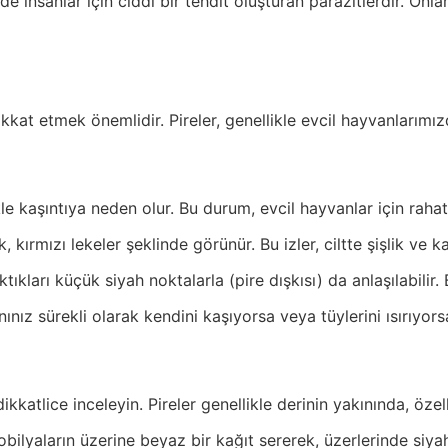
e insanlar için ciddi bir tehdit oluşturan parazitlerdir. Onl
e dikkat etmek önemlidir. Pireler, genellikle evcil hayvanla
ikle kaşıntıya neden olur. Bu durum, evcil hayvanlar için rahats
k, kırmızı lekeler şeklinde görünür. Bu izler, ciltte şişlik ve ka
ktıkları küçük siyah noktalarla (pire dışkısı) da anlaşılabilir. 
nız sürekli olarak kendini kaşıyorsa veya tüylerini ısırıyorsa, 
dikkatlice inceleyin. Pireler genellikle derinin yakınında, öz
obilyaların üzerine beyaz bir kağıt sererek, üzerlerinde siyah 