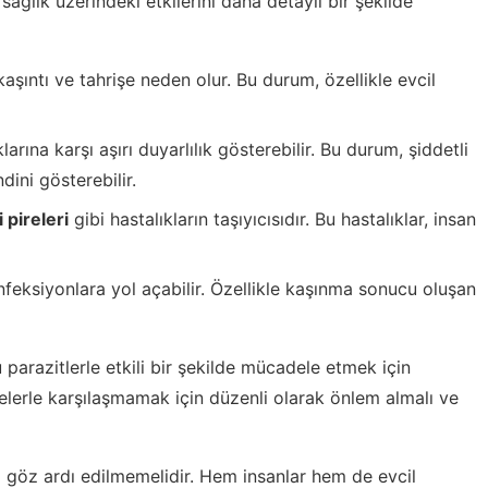
in sağlık üzerindeki etkilerini daha detaylı bir şekilde
 kaşıntı ve tahrişe neden olur. Bu durum, özellikle evcil
klarına karşı aşırı duyarlılık gösterebilir. Bu durum, şiddetli
ndini gösterebilir.
 pireleri
gibi hastalıkların taşıyıcısıdır. Bu hastalıklar, insan
 enfeksiyonlara yol açabilir. Özellikle kaşınma sonucu oluşan
u parazitlerle etkili bir şekilde mücadele etmek için
irelerle karşılaşmamak için düzenli olarak önlem almalı ve
ri göz ardı edilmemelidir. Hem insanlar hem de evcil