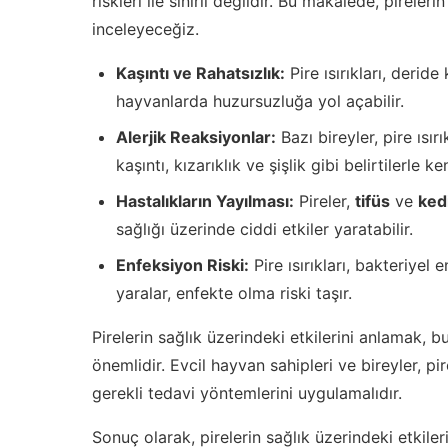
riskleri ile sınırlı değildir. Bu makalede, pireler
inceleyeceğiz.
Kaşıntı ve Rahatsızlık:
Pire ısırıkları, deride
hayvanlarda huzursuzluğa yol açabilir.
Alerjik Reaksiyonlar:
Bazı bireyler, pire ısırı
kaşıntı, kızarıklık ve şişlik gibi belirtilerle ke
Hastalıkların Yayılması:
Pireler,
tifüs
ve
kedi
sağlığı üzerinde ciddi etkiler yaratabilir.
Enfeksiyon Riski:
Pire ısırıkları, bakteriyel
yaralar, enfekte olma riski taşır.
Pirelerin sağlık üzerindeki etkilerini anlamak, b
önemlidir. Evcil hayvan sahipleri ve bireyler, p
gerekli tedavi yöntemlerini uygulamalıdır.
Sonuç olarak, pirelerin sağlık üzerindeki etkile