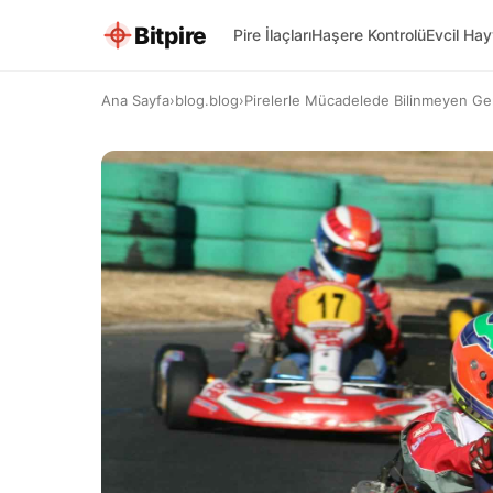
Bitpire
Pire İlaçları
Haşere Kontrolü
Evcil Ha
Ana Sayfa
›
blog.blog
›
Pirelerle Mücadelede Bilinmeyen Ge