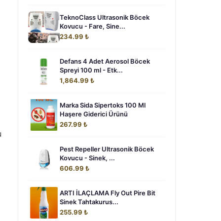
TeknoClass Ultrasonik Böcek
Kovucu - Fare, Sine...
234.99 ₺
Defans 4 Adet Aerosol Böcek
Spreyi 100 ml - Etk...
1,864.99 ₺
Marka Sida Sipertoks 100 Ml
Haşere Giderici Ürünü
267.99 ₺
u
Pest Repeller Ultrasonik Böcek
Kovucu - Sinek, ...
606.99 ₺
ARTI İLAÇLAMA Fly Out Pire Bit
Sinek Tahtakurus...
255.99 ₺