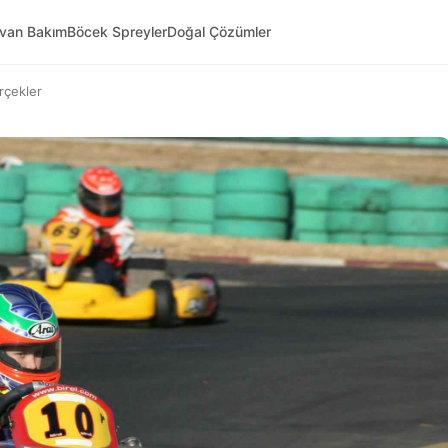
yvan Bakım
Böcek Spreyler
Doğal Çözümler
rçekler