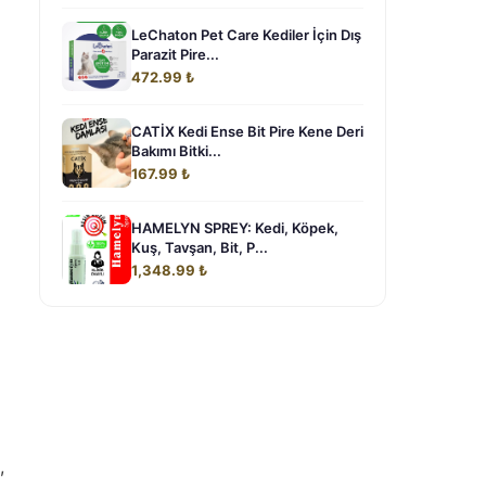
LeChaton Pet Care Kediler İçin Dış
Parazit Pire...
472.99 ₺
CATİX Kedi Ense Bit Pire Kene Deri
Bakımı Bitki...
167.99 ₺
HAMELYN SPREY: Kedi, Köpek,
Kuş, Tavşan, Bit, P...
1,348.99 ₺
,