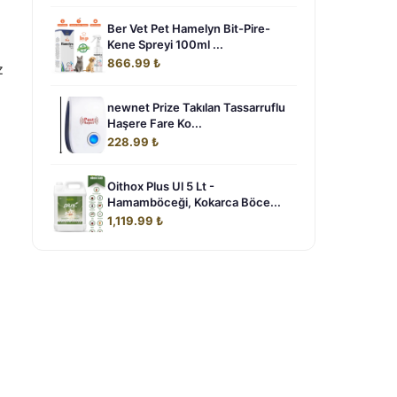
Ber Vet Pet Hamelyn Bit-Pire-
Kene Spreyi 100ml ...
866.99 ₺
z
newnet Prize Takılan Tassarruflu
Haşere Fare Ko...
228.99 ₺
Oithox Plus Ul 5 Lt -
Hamamböceği, Kokarca Böce...
1,119.99 ₺