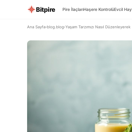
Bitpire
Pire İlaçları
Haşere Kontrolü
Evcil Ha
Ana Sayfa
›
blog.blog
›
Yaşam Tarzımızı Nasıl Düzenleyerek D