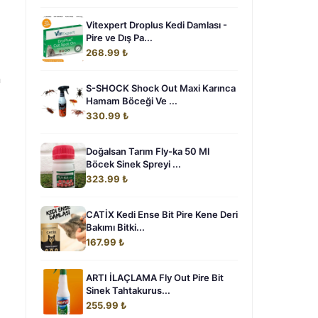
Vitexpert Droplus Kedi Damlası -
Pire ve Dış Pa...
268.99 ₺
n
S-SHOCK Shock Out Maxi Karınca
Hamam Böceği Ve ...
330.99 ₺
Doğalsan Tarım Fly-ka 50 Ml
Böcek Sinek Spreyi ...
323.99 ₺
CATİX Kedi Ense Bit Pire Kene Deri
Bakımı Bitki...
167.99 ₺
ARTI İLAÇLAMA Fly Out Pire Bit
Sinek Tahtakurus...
255.99 ₺