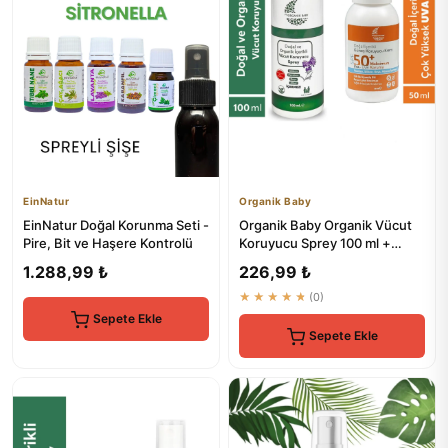
EinNatur
Organik Baby
EinNatur Doğal Korunma Seti -
Organik Baby Organik Vücut
Pire, Bit ve Haşere Kontrolü
Koruyucu Sprey 100 ml +
Güneş Kremi 50 ml Seti
1.288,99 ₺
226,99 ₺
★★★★★
(0)
Sepete Ekle
Sepete Ekle