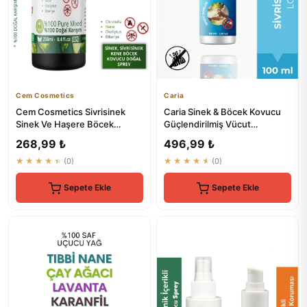
Cem Cosmetics
Caria
Cem Cosmetics Sivrisinek
Caria Sinek & Böcek Kovucu
Sinek Ve Haşere Böcek
Güçlendirilmiş Vücut
Kovucu Doğal Sprey Citronella
Koruyucu Doğal Sprey 100 ml
268,99 ₺
496,99 ₺
...
★★★★★
(0)
★★★★★
(0)
Sepete Ekle
Sepete Ekle