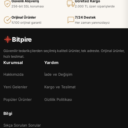
Güvenli Alışveriş
Ücretsiz Kargo
256-bit SSL koruması
2.000 TL üzeri siparişlerde
Orijinal Ürünler
7/24 Destek
%100 orijinal garanti
Her zaman yanınızdayız
Bitpire
Güvenilir tedarikçilerden seçilmiş kaliteli ürünler, tek adreste. Orijinal ürünler,
hızlı teslimat.
Kurumsal
Yardım
Hakkımızda
İade ve Değişim
Yeni Gelenler
Kargo ve Teslimat
Popüler Ürünler
Gizlilik Politikası
Bilgi
Sıkça Sorulan Sorular