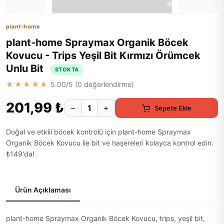
plant-home
plant-home Spraymax Organik Böcek
Kovucu - Trips Yeşil Bit Kırmızı Örümcek
Unlu Bit
STOKTA
★★★★★
5.00
/5 (
0
değerlendirme)
201,99 ₺
−
+
Sepete Ekle
Doğal ve etkili böcek kontrolü için plant-home Spraymax
Organik Böcek Kovucu ile bit ve haşereleri kolayca kontrol edin.
₺149'da!
Ürün Açıklaması
plant-home Spraymax Organik Böcek Kovucu, trips, yeşil bit,