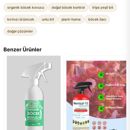
organik böcek kovucu
doğal böcek kontrol
trips yeşil bit
kırmızı örümcek
unlu bit
plant-home
böcek ilacı
doğal çözümler
Benzer Ürünler