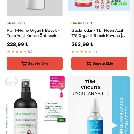
plant-home
GüçlüTedarik
Plant-Home Organik Böcek -
GüçlüTedarik 1 LT NeemAzal
Trips Yeşil Kırmızı Örümcek
T/S Organik Böcek Kovucu |
Unlu Bite Doğal Çözüm
Doğal Haşere Önleyici
228,99 ₺
263,99 ₺
★★★★★
(0)
★★★★★
(0)
Sepete Ekle
Sepete Ekle