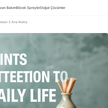
yvan Bakım
Böcek Spreyler
Doğal Çözümler
reken 5 Ana Nokta