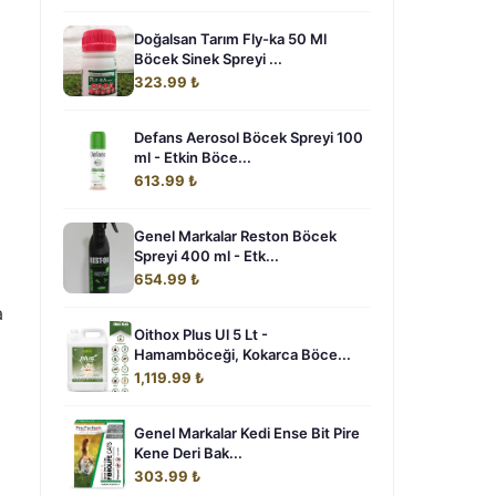
Doğalsan Tarım Fly-ka 50 Ml
Böcek Sinek Spreyi ...
323.99 ₺
Defans Aerosol Böcek Spreyi 100
ml - Etkin Böce...
613.99 ₺
Genel Markalar Reston Böcek
Spreyi 400 ml - Etk...
654.99 ₺
a
Oithox Plus Ul 5 Lt -
Hamamböceği, Kokarca Böce...
1,119.99 ₺
Genel Markalar Kedi Ense Bit Pire
Kene Deri Bak...
303.99 ₺