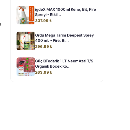
igdeX MAX 1000ml Kene, Bit, Pire
Spreyi - Etkil...
337.99 ₺
ı
Ordu Mega Tarim Deepest Sprey
400 mL - Pire, Bi...
296.99 ₺
GüçlüTedarik 1 LT NeemAzal T/S
Organik Böcek Ko...
263.99 ₺