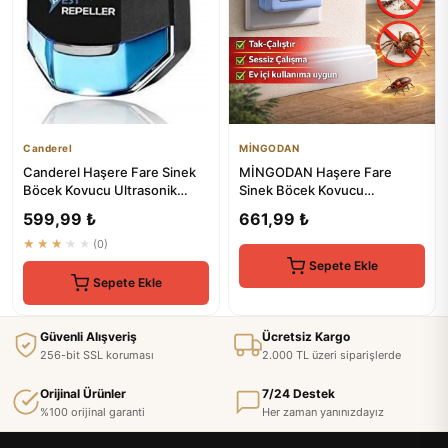
Canderel
MİNGODAN
Canderel Haşere Fare Sinek
MİNGODAN Haşere Fare
Böcek Kovucu Ultrasonik
Sinek Böcek Kovucu
Cihaz Prize Takılan Elektr...
Ultrasonik Cihaz Elektirikli
599,99 ₺
661,99 ₺
Prize Ta...
★★★★★
(0)
Sepete Ekle
Sepete Ekle
Güvenli Alışveriş
Ücretsiz Kargo
256-bit SSL koruması
2.000 TL üzeri siparişlerde
Orijinal Ürünler
7/24 Destek
%100 orijinal garanti
Her zaman yanınızdayız