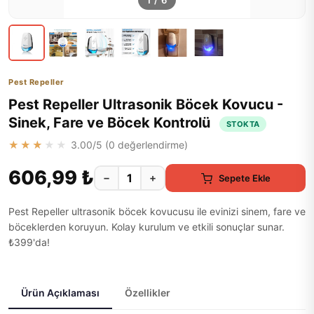
1
/
6
Pest Repeller
Pest Repeller Ultrasonik Böcek Kovucu -
Sinek, Fare ve Böcek Kontrolü
STOKTA
★★★★★
3.00
/5 (
0
değerlendirme)
606,99 ₺
−
+
Sepete Ekle
Pest Repeller ultrasonik böcek kovucusu ile evinizi sinem, fare ve
böceklerden koruyun. Kolay kurulum ve etkili sonuçlar sunar.
₺399'da!
Ürün Açıklaması
Özellikler