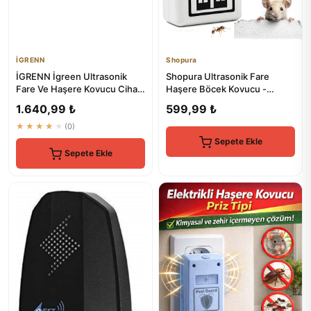
İGRENN
Shopura
İGRENN İgreen Ultrasonik
Shopura Ultrasonik Fare
Fare Ve Haşere Kovucu Cihaz
Haşere Böcek Kovucu -
- Premium Elektronik Böc...
Elektrikli Sivrisinek Kovucu
1.640,99 ₺
599,99 ₺
★★★★★
(0)
Sepete Ekle
Sepete Ekle