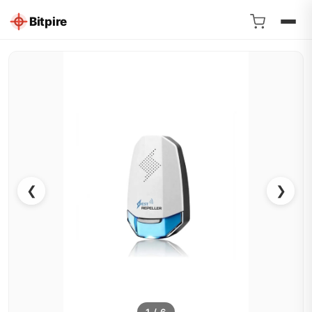
Bitpire
❮
❯