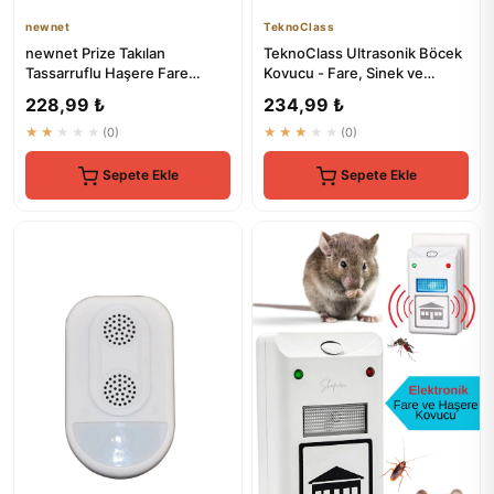
newnet
TeknoClass
newnet Prize Takılan
TeknoClass Ultrasonik Böcek
Tassarruflu Haşere Fare
Kovucu - Fare, Sinek ve
Kovucu - Ultrasonik Fare
Böcekleri Kaçırır
228,99 ₺
234,99 ₺
Kovucu ...
★★★★★
(0)
★★★★★
(0)
Sepete Ekle
Sepete Ekle