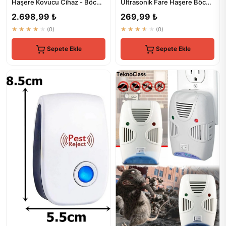
Haşere Kovucu Cihaz - Böcek
Ultrasonik Fare Haşere Böcek
Savar Elektronik Alet
Kovucu
2.698,99 ₺
269,99 ₺
★★★★★
(0)
★★★★★
(0)
Sepete Ekle
Sepete Ekle