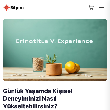
Bitpire
Günlük Yaşamda Kişisel
Deneyiminizi Nasıl
Yükseltebilirsiniz?