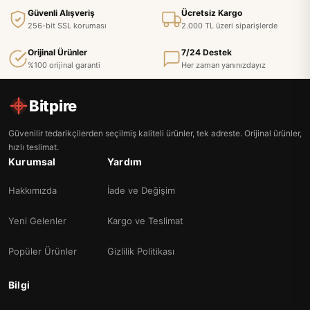
Güvenli Alışveriş
Ücretsiz Kargo
256-bit SSL koruması
2.000 TL üzeri siparişlerde
Orijinal Ürünler
7/24 Destek
%100 orijinal garanti
Her zaman yanınızdayız
Bitpire
Güvenilir tedarikçilerden seçilmiş kaliteli ürünler, tek adreste. Orijinal ürünler,
hızlı teslimat.
Kurumsal
Yardım
Hakkımızda
İade ve Değişim
Yeni Gelenler
Kargo ve Teslimat
Popüler Ürünler
Gizlilik Politikası
Bilgi