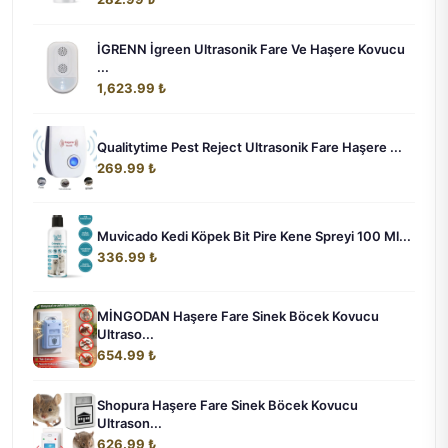
İGRENN İgreen Ultrasonik Fare Ve Haşere Kovucu
...
1,623.99 ₺
Qualitytime Pest Reject Ultrasonik Fare Haşere ...
269.99 ₺
Muvicado Kedi Köpek Bit Pire Kene Spreyi 100 Ml...
336.99 ₺
MİNGODAN Haşere Fare Sinek Böcek Kovucu
Ultraso...
654.99 ₺
Shopura Haşere Fare Sinek Böcek Kovucu
Ultrason...
626.99 ₺