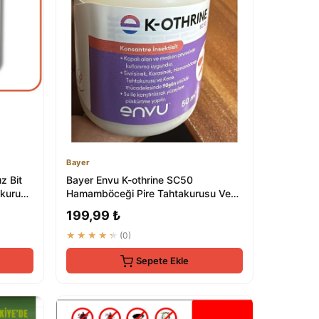
Bayer
z Bit
Bayer Envu K-othrine SC50
akurusu
Hamamböceği Pire Tahtakurusu Ve
Sivrisinek Etkili K...
199,99 ₺
★★★★★
(0)
Sepete Ekle