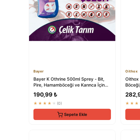
Bayer
Oithox
Bayer K Othrine 500ml Sprey - Bit,
Oithox
Pire, Hamamböceği ve Karınca İçin
Böceği
Etkin Çözüm
Böceği
190,99 ₺
282,
★★★★★
(0)
★★★
Sepete Ekle