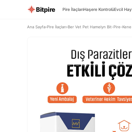
Bitpire
Pire İlaçları
Haşere Kontrolü
Evcil Ha
Ana Sayfa
›
Pire İlaçları
›
Ber Vet Pet Hamelyn Bit-Pire-Kene 