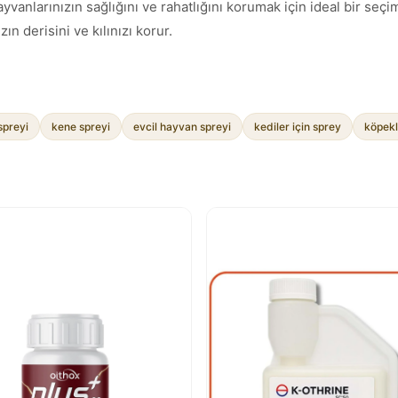
vanlarınızın sağlığını ve rahatlığını korumak için ideal bir seçim
ın derisini ve kılınızı korur.
 spreyi
kene spreyi
evcil hayvan spreyi
kediler için sprey
köpekl