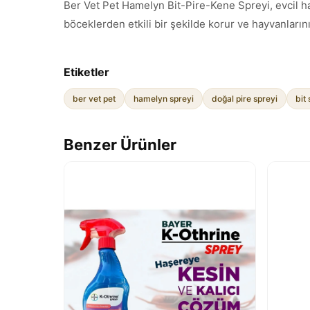
Ber Vet Pet Hamelyn Bit-Pire-Kene Spreyi, evcil hay
böceklerden etkili bir şekilde korur ve hayvanlarınız
Etiketler
ber vet pet
hamelyn spreyi
doğal pire spreyi
bit
Benzer Ürünler