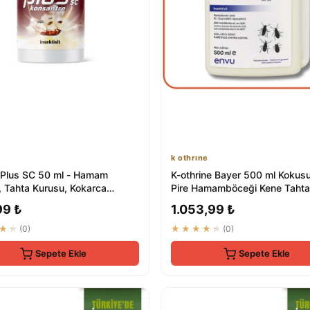
k othrıne
 Plus SC 50 ml - Hamam
K-othrine Bayer 500 ml Kokusu
, Tahta Kurusu, Kokarca
Pire Hamamböceği Kene Taht
, Gümüş Böce...
İlaç Skt...
99 ₺
1.053,99 ₺
★★
(0)
★★★★★
(0)
Sepete Ekle
Sepete Ekle