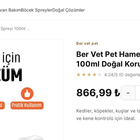
yvan Bakım
Böcek Spreyler
Doğal Çözümler
Spreyi 100ml ...
Ber vet pet
Ber Vet Pet Hame
100ml Doğal Ko
★★★★★
4.24
/5 (
0
değerle
866,99 ₺
−
Kediler, köpekler, kuşlar ve t
ve kene kontrolü için ideal.