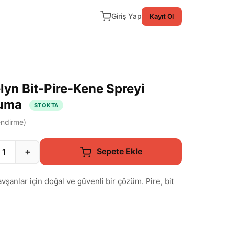
Giriş Yap
Kayıt Ol
lyn Bit-Pire-Kene Spreyi
ruma
STOKTA
ndirme)
+
Sepete Ekle
avşanlar için doğal ve güvenli bir çözüm. Pire, bit