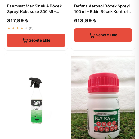
Esemmat Max Sinek & Böcek
Defans Aerosol Böcek Spreyi
Spreyi Kokusuzo 300 Ml -
100 ml - Etkin Böcek Kontrolü
Etkili Haşere Kontrolü
İçin
317,99 ₺
613,99 ₺
★★★★★
(0)
Sepete Ekle
Sepete Ekle