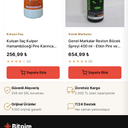
Kulsan İlaç
Genel Markalar
Kulsan İlaç Kulper
Genel Markalar Reston Böcek
Hamamböceği Pire Karınca
Spreyi 400 ml - Etkin Pire ve
Karasinek Sivrisinek Spreyi
Böcek Kontrolü
256,99 ₺
654,99 ₺
500 Ml
★★★★★
(0)
★★★★★
(0)
Sepete Ekle
Sepete Ekle
Güvenli Alışveriş
Ücretsiz Kargo
256-bit SSL koruması
2.000 TL üzeri siparişlerde
Orijinal Ürünler
7/24 Destek
%100 orijinal garanti
Her zaman yanınızdayız
Bitpire