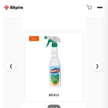
Bitpire
❮
❯