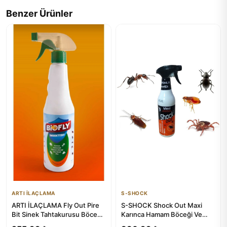
Benzer Ürünler
ARTI İLAÇLAMA
S-SHOCK
ARTI İLAÇLAMA Fly Out Pire
S-SHOCK Shock Out Maxi
Bit Sinek Tahtakurusu Böcek
Karınca Hamam Böceği Ve
Sivri Spreyi 500ml Çok...
Kene Spreyi 450 ml - Etkili