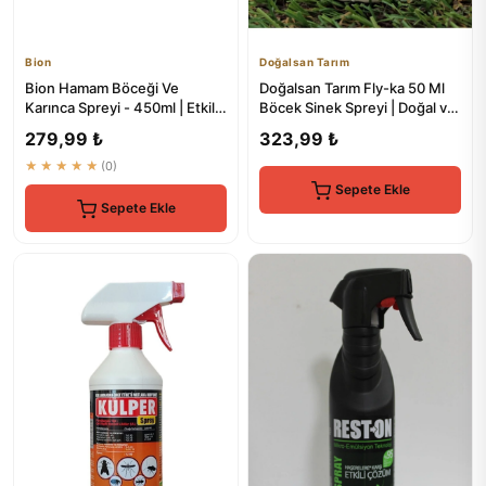
Bion
Doğalsan Tarım
Bion Hamam Böceği Ve
Doğalsan Tarım Fly-ka 50 Ml
Karınca Spreyi - 450ml | Etkili
Böcek Sinek Spreyi | Doğal ve
Böcek Kontrolü
Etkili Haşere Kontrolü
279,99 ₺
323,99 ₺
★★★★★
(0)
Sepete Ekle
Sepete Ekle