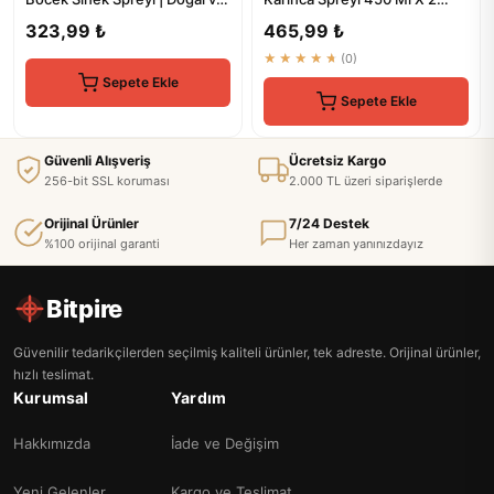
Etkili Haşere Kontrolü
Adet - Doğal Koruma
323,99 ₺
465,99 ₺
★★★★★
(0)
Sepete Ekle
Sepete Ekle
Güvenli Alışveriş
Ücretsiz Kargo
256-bit SSL koruması
2.000 TL üzeri siparişlerde
Orijinal Ürünler
7/24 Destek
%100 orijinal garanti
Her zaman yanınızdayız
Bitpire
Güvenilir tedarikçilerden seçilmiş kaliteli ürünler, tek adreste. Orijinal ürünler,
hızlı teslimat.
Kurumsal
Yardım
Hakkımızda
İade ve Değişim
Yeni Gelenler
Kargo ve Teslimat