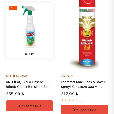
ARTI İLAÇLAMA
Esemmat
ARTI İLAÇLAMA Haşere
Esemmat Max Sinek & Böcek
Böcek Yaprak Biti Sinek Spreyi
Spreyi Kokusuzo 300 Ml -
500ml Çok Etili Karınca Kene
Etkili Haşere Kontrolü
255,99 ₺
317,99 ₺
★★★★★
(0)
Sepete Ekle
Sepete Ekle