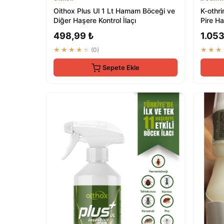
Oithox Plus Ul 1 Lt Hamam Böceği ve
K-othr
Diğer Haşere Kontrol İlaçı
Pire H
İlaç Skt
498,99 ₺
1.053
★★★★★
(0)
★★★
Sepete Ekle