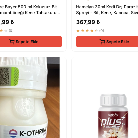
ine Bayer 500 ml Kokusuz Bit
Hamelyn 30ml Kedi Dış Parazit
amamböceği Kene Tahtakurusu
Spreyi - Bit, Kene, Karınca, Siv
...
,99 ₺
367,99 ₺
★★
(0)
★★★★★
(0)
Sepete Ekle
Sepete Ekle