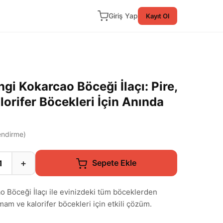
Giriş Yap
Kayıt Ol
i Kokarcao Böceği İlaçı: Pire,
orifer Böcekleri İçin Anında
ndirme)
+
Sepete Ekle
 Böceği İlaçı ile evinizdeki tüm böceklerden
mam ve kalorifer böcekleri için etkili çözüm.