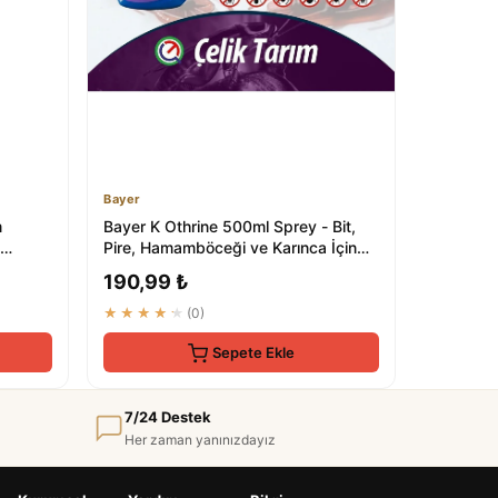
Bayer
m
Bayer K Othrine 500ml Sprey - Bit,
Pire, Hamamböceği ve Karınca İçin
Etkin Çözüm
190,99 ₺
★★★★★
(0)
Sepete Ekle
7/24 Destek
Her zaman yanınızdayız