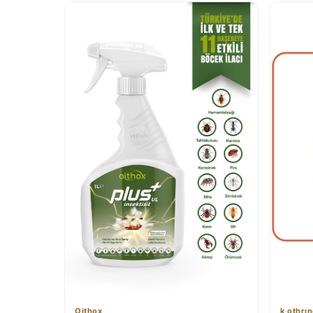
Oithox
k othrı