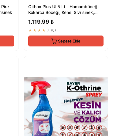
 Pire
Oithox Plus Ul 5 Lt - Hamamböceği,
risinek
Kokarca Böceği, Kene, Sivrisinek,
Karasine...
1.119,99 ₺
★★★★★
(0)
Sepete Ekle