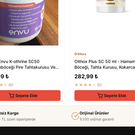
Oithox
Envu K-othrine SC50
Oithox Plus SC 50 ml - Hama
öceği Pire Tahtakurusu Ve
Böceği, Tahta Kurusu, Kokarca
ek Etkili K...
Böceği, Gümüş Böce...
99 ₺
282,99 ₺
★★
(0)
★★★★★
(0)
Sepete Ekle
Sepete Ekle
tsiz Kargo
Orijinal Ürünler
 TL üzeri siparişlerde
%100 orijinal garanti