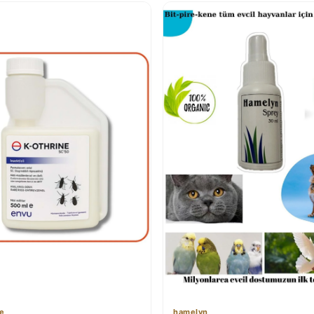
ne
hamelyn