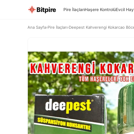
Bitpire
Pire İlaçları
Haşere Kontrolü
Evcil Ha
Ana Sayfa
›
Pire İlaçları
›
Deepest Kahverengi Kokarcao Böceği 