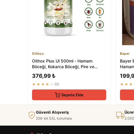
Oithox
Bayer
Oithox Plus Ul 500ml - Hamam
Bayer 
Böceği, Kokarca Böceği, Pire ve
Hamamb
Haşere İlaçları
Sivrisin
376,99 ₺
199,
★★★★★
(0)
★★★
Sepete Ekle
Güvenli Alışveriş
Ücre
256-bit SSL koruması
2.000