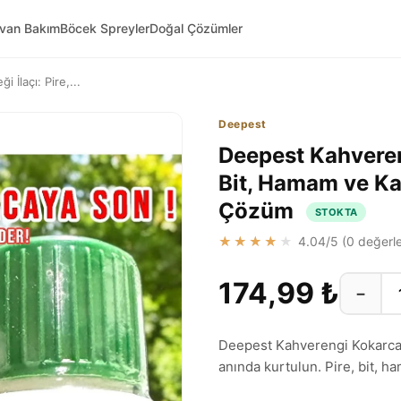
yvan Bakım
Böcek Spreyler
Doğal Çözümler
İlaçı: Pire,...
Deepest
Deepest Kahvereng
Bit, Hamam ve Kal
Çözüm
STOKTA
★★★★★
4.04
/5 (
0
değerle
174,99 ₺
−
Deepest Kahverengi Kokarcao
anında kurtulun. Pire, bit, ha