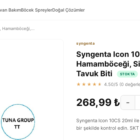
yvan Bakım
Böcek Spreyler
Doğal Çözümler
, Hamamböceği,...
syngenta
Syngenta Icon 10
Hamamböceği, Sivr
Tavuk Biti
STOKTA
★★★★★
4.50
/5 (
0
değerle
268,99 ₺
−
Syngenta Icon 10CS 20ml ile 
bir şekilde kontrol edin. SK