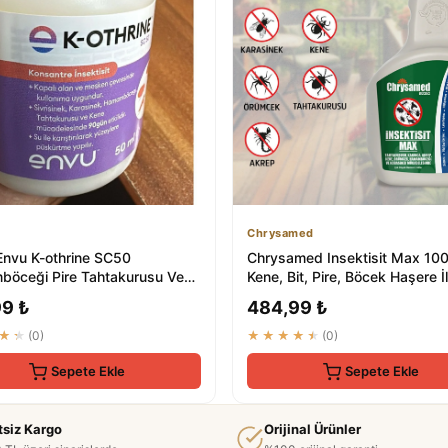
Chrysamed
Envu K-othrine SC50
Chrysamed Insektisit Max 100
öceği Pire Tahtakurusu Ve
Kene, Bit, Pire, Böcek Haşere İ
ek Etkili K...
99 ₺
484,99 ₺
★★
(0)
★★★★★
(0)
Sepete Ekle
Sepete Ekle
tsiz Kargo
Orijinal Ürünler