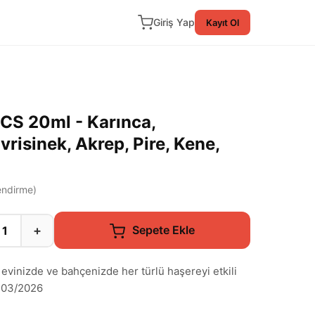
Giriş Yap
Kayıt Ol
CS 20ml - Karınca,
isinek, Akrep, Pire, Kene,
ndirme)
+
Sepete Ekle
evinizde ve bahçenizde her türlü haşereyi etkili
T 03/2026