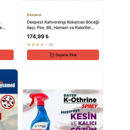
Deepest
m
Deepest Kahverengi Kokarcao Böceği
ve
İlaçı: Pire, Bit, Hamam ve Kalorifer
Böcek...
174,99 ₺
★★★★★
(0)
Sepete Ekle