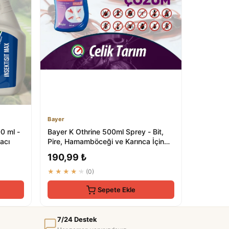
Bayer
0 ml -
Bayer K Othrine 500ml Sprey - Bit,
lacı
Pire, Hamamböceği ve Karınca İçin
Etkin Çözüm
190,99 ₺
★★★★★
(0)
Sepete Ekle
7/24 Destek