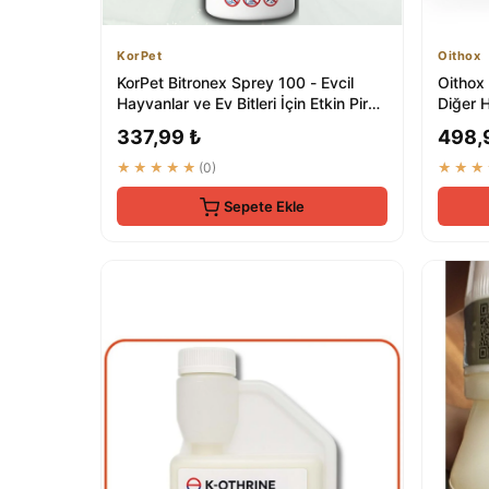
KorPet
Oithox
KorPet Bitronex Sprey 100 - Evcil
Oithox
Hayvanlar ve Ev Bitleri İçin Etkin Pire
Diğer H
ve ...
337,99 ₺
498,
★★★★★
(0)
★★★
Sepete Ekle