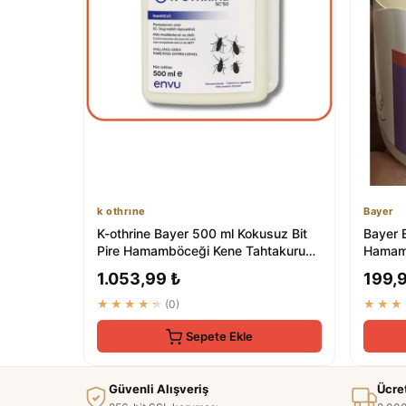
k othrıne
Bayer
K-othrine Bayer 500 ml Kokusuz Bit
Bayer 
Pire Hamamböceği Kene Tahtakurusu
Hamamb
İlaç Skt...
Sivrisin
1.053,99 ₺
199,
★★★★★
(0)
★★★
Sepete Ekle
Güvenli Alışveriş
Ücre