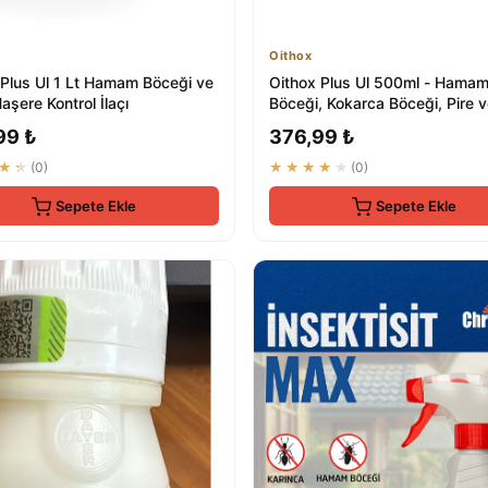
Oithox
 Plus Ul 1 Lt Hamam Böceği ve
Oithox Plus Ul 500ml - Hama
aşere Kontrol İlaçı
Böceği, Kokarca Böceği, Pire 
Haşere İlaçları
99 ₺
376,99 ₺
★★
(0)
★★★★★
(0)
Sepete Ekle
Sepete Ekle