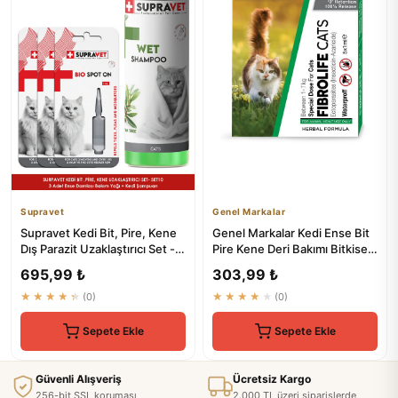
Supravet
Genel Markalar
Supravet Kedi Bit, Pire, Kene
Genel Markalar Kedi Ense Bit
Dış Parazit Uzaklaştırıcı Set -
Pire Kene Deri Bakımı Bitkisel
%100 Doğal
Damla Dış Parazit...
695,99 ₺
303,99 ₺
★★★★★
(0)
★★★★★
(0)
Sepete Ekle
Sepete Ekle
Güvenli Alışveriş
Ücretsiz Kargo
256-bit SSL koruması
2.000 TL üzeri siparişlerde