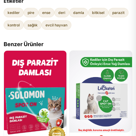
Etiketler
kediler
pire
ense
deri
damla
bitkisel
parazit
kontrol
sağlık
evcil hayvan
Benzer Ürünler