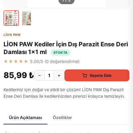
1
/
2
LİON PAW
LİON PAW Kediler İçin Dış Parazit Ense Deri
Damlası 1x1 ml
STOKTA
★★★★★
5.00
/5 (
0
değerlendirme)
85,99 ₺
−
+
Sepete Ekle
Kedileriniz için doğal ve etkili bir çözüm! LİON PAW Dış Parazit
Ense Deri Damlası ile kedilerinizden pirenizi kolayca temizleyin.
Ürün Açıklaması
Özellikler