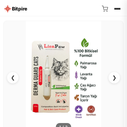
Bitpire
❮
❯