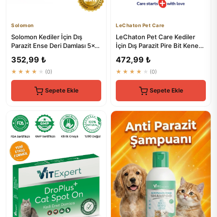
Solomon
LeChaton Pet Care
Solomon Kediler İçin Dış
LeChaton Pet Care Kediler
Parazit Ense Deri Damlası 5x1
İçin Dış Parazit Pire Bit Kene
ml - Pire Bit Kene Koruma
Deri Bakımı Bitkisel...
352,99 ₺
472,99 ₺
★★★★★
(0)
★★★★★
(0)
Sepete Ekle
Sepete Ekle