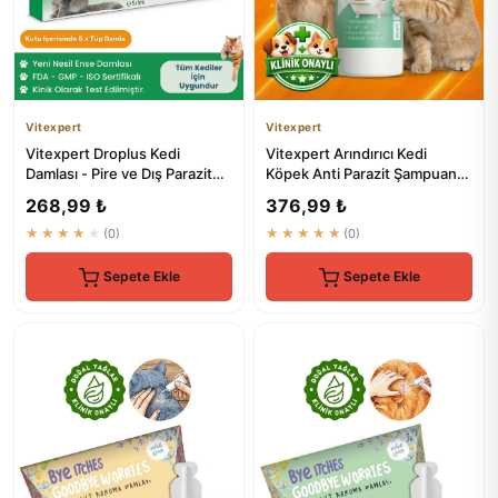
Vitexpert
Vitexpert
Vitexpert Droplus Kedi
Vitexpert Arındırıcı Kedi
Damlası - Pire ve Dış Parazit
Köpek Anti Parazit Şampuan
Kontrolü İçin Bitkisel Ç...
200 ML
268,99 ₺
376,99 ₺
★★★★★
(0)
★★★★★
(0)
Sepete Ekle
Sepete Ekle