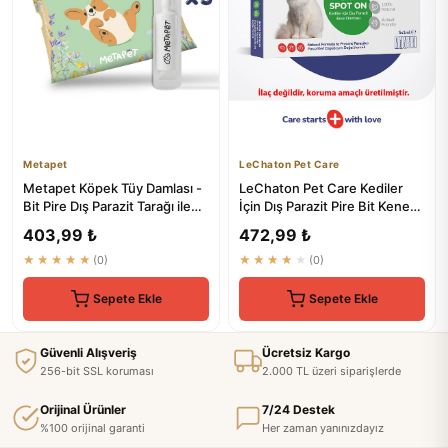
Metapet
LeChaton Pet Care
Metapet Köpek Tüy Damlası -
LeChaton Pet Care Kediler
Bit Pire Dış Parazit Tarağı ile
İçin Dış Parazit Pire Bit Kene
Kullanılabilen Ba...
Deri Bakımı Bitkisel...
403,99 ₺
472,99 ₺
★★★★★
(0)
★★★★★
(0)
Sepete Ekle
Sepete Ekle
Güvenli Alışveriş
Ücretsiz Kargo
256-bit SSL koruması
2.000 TL üzeri siparişlerde
Orijinal Ürünler
7/24 Destek
%100 orijinal garanti
Her zaman yanınızdayız