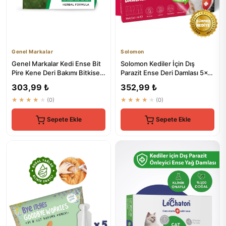
Genel Markalar
Solomon
Genel Markalar Kedi Ense Bit
Solomon Kediler İçin Dış
Pire Kene Deri Bakımı Bitkisel
Parazit Ense Deri Damlası 5x1
Damla Dış Parazit...
ml - Pire Bit Kene Koruma
303,99 ₺
352,99 ₺
★★★★★
(0)
★★★★★
(0)
Sepete Ekle
Sepete Ekle