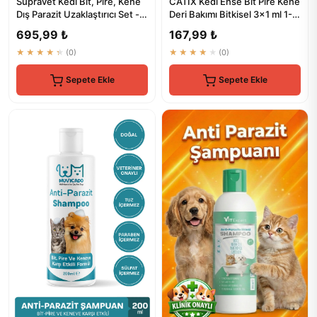
Supravet Kedi Bit, Pire, Kene
CATİX Kedi Ense Bit Pire Kene
Dış Parazit Uzaklaştırıcı Set -
Deri Bakımı Bitkisel 3x1 ml 1-5
%100 Doğal
Kg
695,99 ₺
167,99 ₺
★★★★★
(0)
★★★★★
(0)
Sepete Ekle
Sepete Ekle