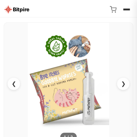
Bitpire
❮
❯