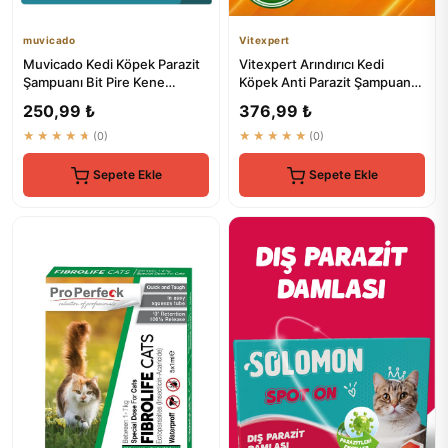
muvicado
Vitexpert
Muvicado Kedi Köpek Parazit
Vitexpert Arındırıcı Kedi
Şampuanı Bit Pire Kene
Köpek Anti Parazit Şampuan
Damlası Tarağı Tasması İle...
200 ML
250,99 ₺
376,99 ₺
★★★★★
(0)
★★★★★
(0)
Sepete Ekle
Sepete Ekle