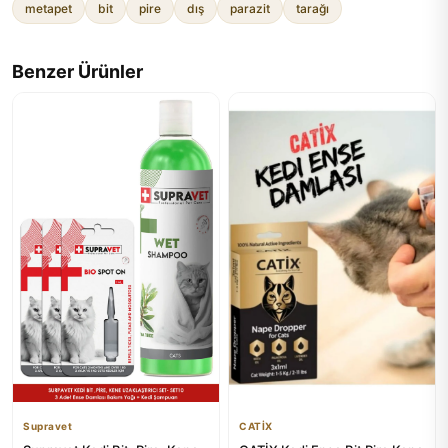
metapet
bit
pire
dış
parazit
tarağı
Benzer Ürünler
Supravet
CATİX