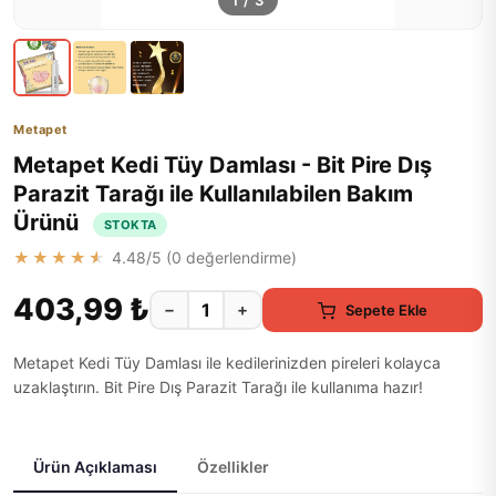
1
/
3
Metapet
Metapet Kedi Tüy Damlası - Bit Pire Dış
Parazit Tarağı ile Kullanılabilen Bakım
Ürünü
STOKTA
★★★★★
4.48
/5 (
0
değerlendirme)
403,99 ₺
−
+
Sepete Ekle
Metapet Kedi Tüy Damlası ile kedilerinizden pireleri kolayca
uzaklaştırın. Bit Pire Dış Parazit Tarağı ile kullanıma hazır!
Ürün Açıklaması
Özellikler