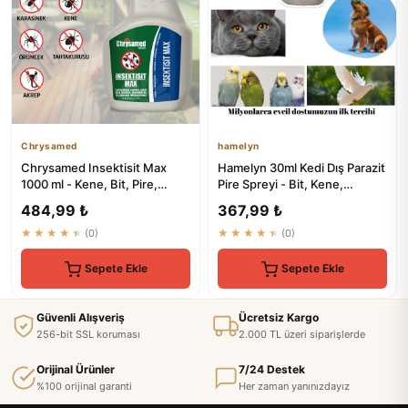
Chrysamed
hamelyn
Chrysamed Insektisit Max
Hamelyn 30ml Kedi Dış Parazit
1000 ml - Kene, Bit, Pire,
Pire Spreyi - Bit, Kene,
Böcek Haşere İlacı
Karınca, Sivrisinek
484,99 ₺
367,99 ₺
★★★★★
(0)
★★★★★
(0)
Sepete Ekle
Sepete Ekle
Güvenli Alışveriş
Ücretsiz Kargo
256-bit SSL koruması
2.000 TL üzeri siparişlerde
Orijinal Ürünler
7/24 Destek
%100 orijinal garanti
Her zaman yanınızdayız