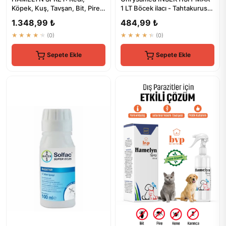
Köpek, Kuş, Tavşan, Bit, Pire,
1 LT Böcek ilacı - Tahtakurusu,
Kene, Karınca Kontrolü
Karınca, Akrep, Kene...
1.348,99 ₺
484,99 ₺
★★★★★
(0)
★★★★★
(0)
Sepete Ekle
Sepete Ekle