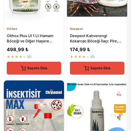
Oithox
Deepest
Oithox Plus Ul 1 Lt Hamam
Deepest Kahverengi
Böceği ve Diğer Haşere
Kokarcao Böceği İlaçı: Pire,
Kontrol İlaçı
Bit, Hamam ve Kalorifer
498,99 ₺
174,99 ₺
Böcek...
★★★★★
(0)
★★★★★
(0)
Sepete Ekle
Sepete Ekle