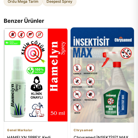
Ordu Mega Tarim
Deepest Sprey
Benzer Ürünler
Genel Markalar
Chrysamed
HAMELYN SPREY: Kedi,
Chrysamed İNSEKTİSİT MAX