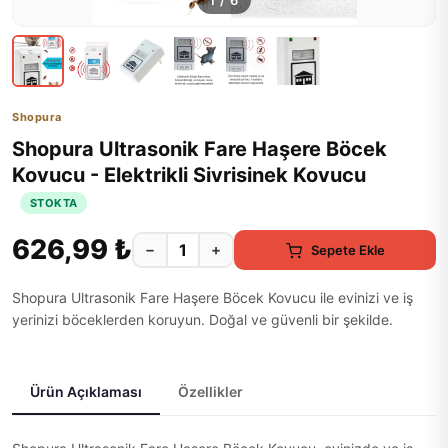
1
/
6
Shopura
Shopura Ultrasonik Fare Haşere Böcek
Kovucu - Elektrikli Sivrisinek Kovucu
STOKTA
626,99 ₺
−
+
Sepete Ekle
Shopura Ultrasonik Fare Haşere Böcek Kovucu ile evinizi ve iş
yerinizi böceklerden koruyun. Doğal ve güvenli bir şekilde.
Ürün Açıklaması
Özellikler