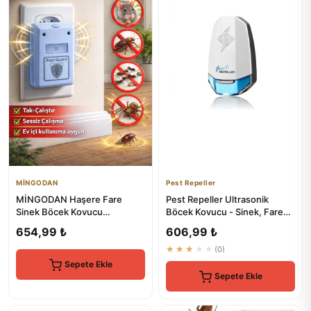
MİNGODAN
Pest Repeller
MİNGODAN Haşere Fare
Pest Repeller Ultrasonik
Sinek Böcek Kovucu
Böcek Kovucu - Sinek, Fare
Ultrasonik Cihaz Elektirikli
ve Böcek Kontrolü
654,99 ₺
606,99 ₺
Prize Ta...
★★★★★
(0)
Sepete Ekle
Sepete Ekle