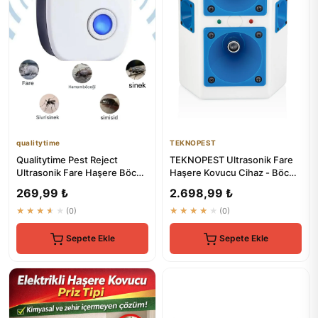
qualitytime
TEKNOPEST
Qualitytime Pest Reject
TEKNOPEST Ultrasonik Fare
Ultrasonik Fare Haşere Böcek
Haşere Kovucu Cihaz - Böcek
Kovucu
Savar Elektronik Alet
269,99 ₺
2.698,99 ₺
★★★★★
(0)
★★★★★
(0)
Sepete Ekle
Sepete Ekle