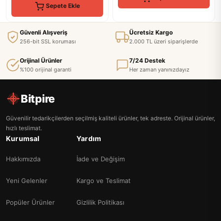
Sepete Ekle
Güvenli Alışveriş
Ücretsiz Kargo
256-bit SSL koruması
2.000 TL üzeri siparişlerde
Orijinal Ürünler
7/24 Destek
%100 orijinal garanti
Her zaman yanınızdayız
Bitpire
Güvenilir tedarikçilerden seçilmiş kaliteli ürünler, tek adreste. Orijinal ürünler,
hızlı teslimat.
Kurumsal
Yardım
Hakkımızda
İade ve Değişim
Yeni Gelenler
Kargo ve Teslimat
Popüler Ürünler
Gizlilik Politikası