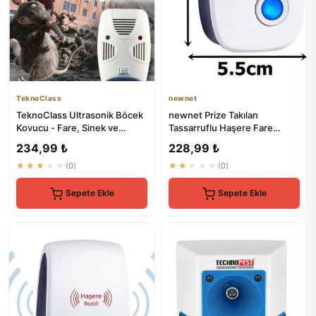
TeknoClass
newnet
TeknoClass Ultrasonik Böcek
newnet Prize Takılan
Kovucu - Fare, Sinek ve
Tassarruflu Haşere Fare
Böcekleri Kaçırır
Kovucu - Ultrasonik Fare
234,99 ₺
228,99 ₺
Kovucu ...
★★★★★
(0)
★★★★★
(0)
Sepete Ekle
Sepete Ekle