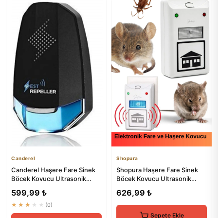
Canderel
Shopura
Canderel Haşere Fare Sinek
Shopura Haşere Fare Sinek
Böcek Kovucu Ultrasonik
Böcek Kovucu Ultrasonik
Cihaz Prize Takılan Elektr...
Elektrikli Prize Takılır Ka...
599,99 ₺
626,99 ₺
★★★★★
(0)
Sepete Ekle