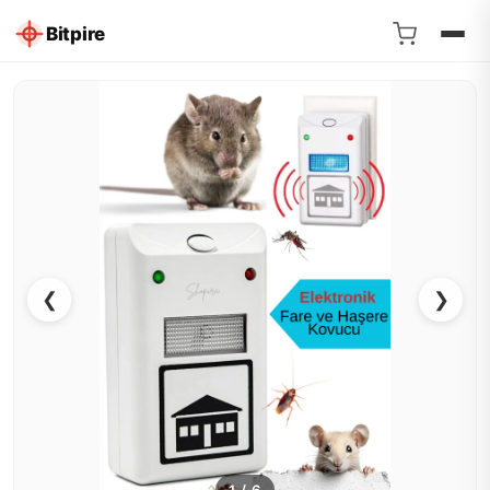
Bitpire
❮
❯