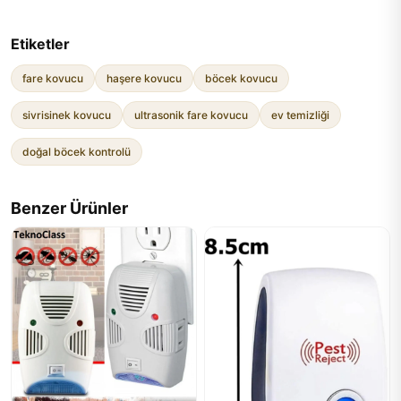
Etiketler
fare kovucu
haşere kovucu
böcek kovucu
sivrisinek kovucu
ultrasonik fare kovucu
ev temizliği
doğal böcek kontrolü
Benzer Ürünler