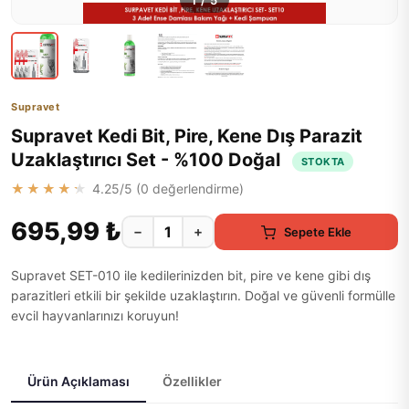
1
/
5
Supravet
Supravet Kedi Bit, Pire, Kene Dış Parazit
Uzaklaştırıcı Set - %100 Doğal
STOKTA
★★★★★
4.25
/5 (
0
değerlendirme)
695,99 ₺
−
+
Sepete Ekle
Supravet SET-010 ile kedilerinizden bit, pire ve kene gibi dış
parazitleri etkili bir şekilde uzaklaştırın. Doğal ve güvenli formülle
evcil hayvanlarınızı koruyun!
Ürün Açıklaması
Özellikler