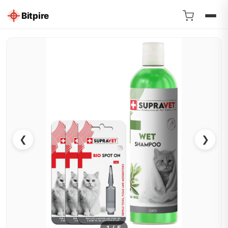
Bitpire
❮
❯