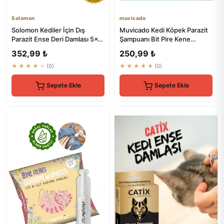
Solomon
muvicado
Solomon Kediler İçin Dış
Muvicado Kedi Köpek Parazit
Parazit Ense Deri Damlası 5x1
Şampuanı Bit Pire Kene
ml - Pire Bit Kene Koruma
Damlası Tarağı Tasması İle...
352,99 ₺
250,99 ₺
★★★★★
(0)
★★★★★
(0)
Sepete Ekle
Sepete Ekle