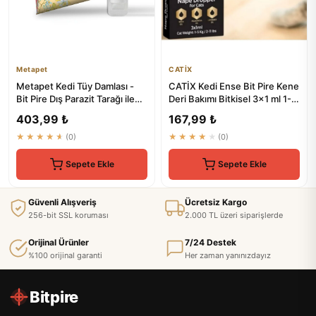
Metapet
CATİX
Metapet Kedi Tüy Damlası -
CATİX Kedi Ense Bit Pire Kene
Bit Pire Dış Parazit Tarağı ile
Deri Bakımı Bitkisel 3x1 ml 1-5
Kullanılabilen Bak...
Kg
403,99 ₺
167,99 ₺
★★★★★
(0)
★★★★★
(0)
Sepete Ekle
Sepete Ekle
Güvenli Alışveriş
Ücretsiz Kargo
256-bit SSL koruması
2.000 TL üzeri siparişlerde
Orijinal Ürünler
7/24 Destek
%100 orijinal garanti
Her zaman yanınızdayız
Bitpire