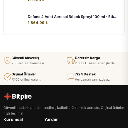
Defans 4 Adet Aerosol Böcek Spreyi 100 ml - Etk...
1,864.99 ₺
Güvenli Alışveriş
Ücretsiz Kargo
256-bit SSL koruması
2.000 TL üzeri siparişlerde
Orijinal Ürünler
7/24 Destek
%100 orijinal garanti
Her zaman yanınızdayız
Bitpire
Güvenilir tedarikçilerden seçilmiş kaliteli ürünler, tek adreste. Orijinal ürünler,
hızlı teslimat.
Kurumsal
Yardım