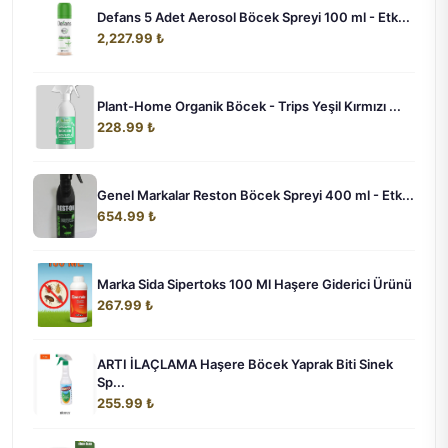
Defans 5 Adet Aerosol Böcek Spreyi 100 ml - Etk...
2,227.99 ₺
Plant-Home Organik Böcek - Trips Yeşil Kırmızı ...
228.99 ₺
Genel Markalar Reston Böcek Spreyi 400 ml - Etk...
654.99 ₺
Marka Sida Sipertoks 100 Ml Haşere Giderici Ürünü
267.99 ₺
ARTI İLAÇLAMA Haşere Böcek Yaprak Biti Sinek
Sp...
255.99 ₺