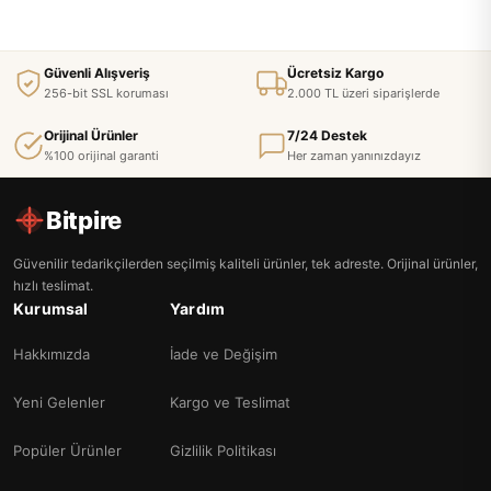
Güvenli Alışveriş
Ücretsiz Kargo
256-bit SSL koruması
2.000 TL üzeri siparişlerde
Orijinal Ürünler
7/24 Destek
%100 orijinal garanti
Her zaman yanınızdayız
Bitpire
Güvenilir tedarikçilerden seçilmiş kaliteli ürünler, tek adreste. Orijinal ürünler,
hızlı teslimat.
Kurumsal
Yardım
Hakkımızda
İade ve Değişim
Yeni Gelenler
Kargo ve Teslimat
Popüler Ürünler
Gizlilik Politikası