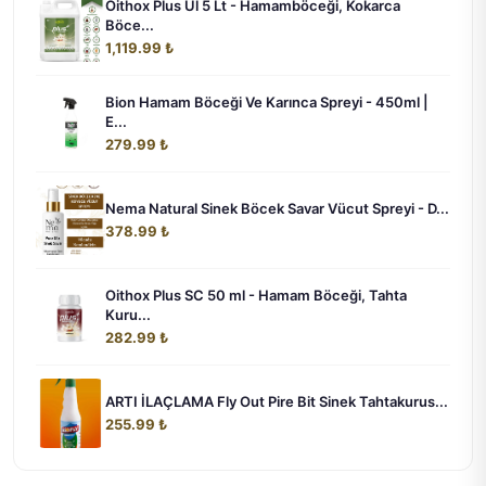
Oithox Plus Ul 5 Lt - Hamamböceği, Kokarca
Böce...
1,119.99 ₺
Bion Hamam Böceği Ve Karınca Spreyi - 450ml |
E...
279.99 ₺
Nema Natural Sinek Böcek Savar Vücut Spreyi - D...
378.99 ₺
Oithox Plus SC 50 ml - Hamam Böceği, Tahta
Kuru...
282.99 ₺
ARTI İLAÇLAMA Fly Out Pire Bit Sinek Tahtakurus...
255.99 ₺