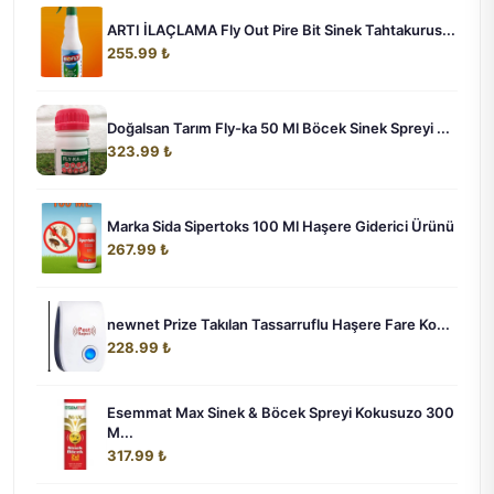
ARTI İLAÇLAMA Fly Out Pire Bit Sinek Tahtakurus...
255.99 ₺
Doğalsan Tarım Fly-ka 50 Ml Böcek Sinek Spreyi ...
323.99 ₺
Marka Sida Sipertoks 100 Ml Haşere Giderici Ürünü
267.99 ₺
newnet Prize Takılan Tassarruflu Haşere Fare Ko...
228.99 ₺
Esemmat Max Sinek & Böcek Spreyi Kokusuzo 300
M...
317.99 ₺