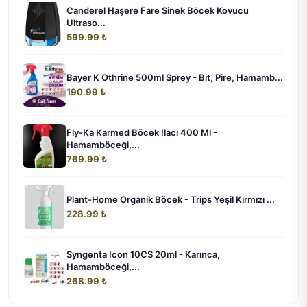
Canderel Haşere Fare Sinek Böcek Kovucu
Ultraso...
599.99 ₺
Bayer K Othrine 500ml Sprey - Bit, Pire, Hamamb...
190.99 ₺
Fly-Ka Karmed Böcek Ilacı 400 Ml -
Hamamböceği,...
769.99 ₺
Plant-Home Organik Böcek - Trips Yeşil Kırmızı ...
228.99 ₺
Syngenta Icon 10CS 20ml - Karınca,
Hamamböceği,...
268.99 ₺