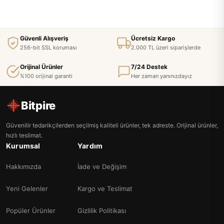
Güvenli Alışveriş
Ücretsiz Kargo
256-bit SSL koruması
2.000 TL üzeri siparişlerde
Orijinal Ürünler
7/24 Destek
%100 orijinal garanti
Her zaman yanınızdayız
Bitpire
Güvenilir tedarikçilerden seçilmiş kaliteli ürünler, tek adreste. Orijinal ürünler,
hızlı teslimat.
Kurumsal
Yardım
Hakkımızda
İade ve Değişim
Yeni Gelenler
Kargo ve Teslimat
Popüler Ürünler
Gizlilik Politikası