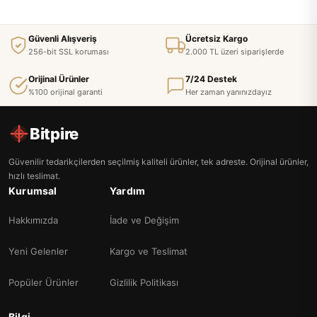
Güvenli Alışveriş
Ücretsiz Kargo
256-bit SSL koruması
2.000 TL üzeri siparişlerde
Orijinal Ürünler
7/24 Destek
%100 orijinal garanti
Her zaman yanınızdayız
Bitpire
Güvenilir tedarikçilerden seçilmiş kaliteli ürünler, tek adreste. Orijinal ürünler,
hızlı teslimat.
Kurumsal
Yardım
Hakkımızda
İade ve Değişim
Yeni Gelenler
Kargo ve Teslimat
Popüler Ürünler
Gizlilik Politikası
Bilgi