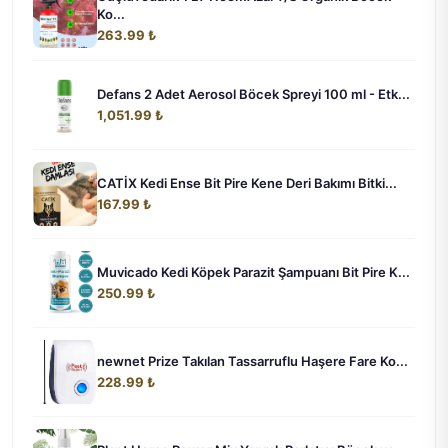
Ko...
263.99 ₺
Defans 2 Adet Aerosol Böcek Spreyi 100 ml - Etk...
1,051.99 ₺
CATİX Kedi Ense Bit Pire Kene Deri Bakımı Bitki...
167.99 ₺
Muvicado Kedi Köpek Parazit Şampuanı Bit Pire K...
250.99 ₺
newnet Prize Takılan Tassarruflu Haşere Fare Ko...
228.99 ₺