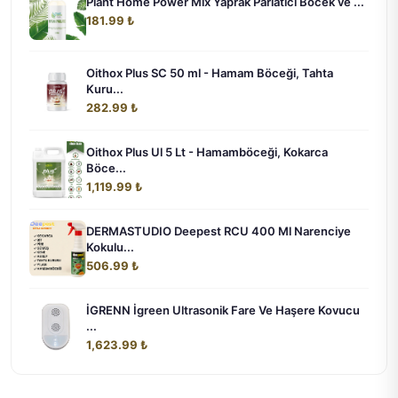
Plant Home Power Mix Yaprak Parlatıcı Böcek ve ...
181.99 ₺
Oithox Plus SC 50 ml - Hamam Böceği, Tahta
Kuru...
282.99 ₺
Oithox Plus Ul 5 Lt - Hamamböceği, Kokarca
Böce...
1,119.99 ₺
DERMASTUDIO Deepest RCU 400 Ml Narenciye
Kokulu...
506.99 ₺
İGRENN İgreen Ultrasonik Fare Ve Haşere Kovucu
...
1,623.99 ₺