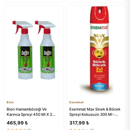
Bion
Esemmat
Bion Hamamböceği Ve
Esemmat Max Sinek & Böcek
Karınca Spreyi 450 Ml X 2
Spreyi Kokusuzo 300 Ml -
Adet - Doğal Koruma
Etkili Haşere Kontrolü
465,99 ₺
317,99 ₺
★★★★★
(0)
★★★★★
(0)