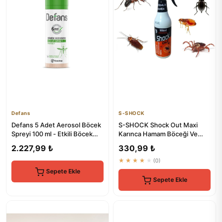
Defans
S-SHOCK
Defans 5 Adet Aerosol Böcek
S-SHOCK Shock Out Maxi
Spreyi 100 ml - Etkili Böcek
Karınca Hamam Böceği Ve
Kontrolü
Kene Spreyi 450 ml - Etkili
2.227,99 ₺
330,99 ₺
Ha...
★★★★★
(0)
Sepete Ekle
Sepete Ekle