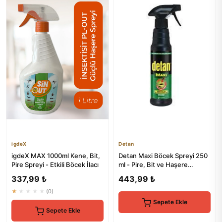
igdeX
Detan
igdeX MAX 1000ml Kene, Bit,
Detan Maxi Böcek Spreyi 250
Pire Spreyi - Etkili Böcek İlacı
ml - Pire, Bit ve Haşere
Kontrolü
337,99 ₺
443,99 ₺
★★★★★
(0)
Sepete Ekle
Sepete Ekle