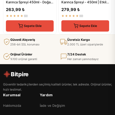
Karınca Spreyi 450ml - Doğal
Karınca Spreyi - 450ml | Etkili
Koruma
Böcek Kontrolü
263,99 ₺
279,99 ₺
★★★★★
(0)
★★★★★
(0)
Sepete Ekle
Sepete Ekle
Güvenli Alışveriş
Ücretsiz Kargo
256-bit SSL koruması
2.000 TL üzeri siparişlerde
Orijinal Ürünler
7/24 Destek
%100 orijinal garanti
Her zaman yanınızdayız
Bitpire
Güvenilir tedarikçilerden seçilmiş kaliteli ürünler, tek adreste. Orijinal ürünler,
hızlı teslimat.
Kurumsal
Yardım
Hakkımızda
İade ve Değişim