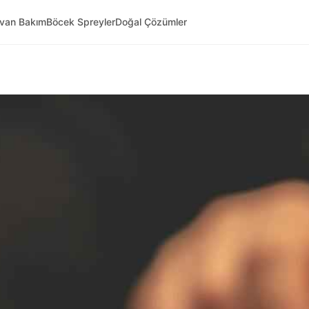
yvan Bakım
Böcek Spreyler
Doğal Çözümler