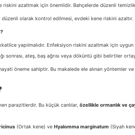
 riskini azaltmak için önemlidir. Bahçelerde düzenli temizl
 düzenli olarak kontrol edilmesi, evdeki kene riskini azaltır.
ı?
katlice yapılmalıdır. Enfeksiyon riskini azaltmak için uygun 
ığı sonrası, ateş, baş ağrısı veya döküntü gibi belirtiler or
hayati öneme sahiptir. Bu makalede ele alınan yöntemler ve ö
?
n parazitlerdir. Bu küçük canlılar,
özellikle ormanlık ve çay
ricinus
(Ortak kene) ve
Hyalomma marginatum
(Siyah kene