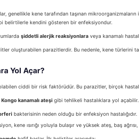
r, genellikle kene tarafından taşınan mikroorganizmaların i
i belirtilerle kendini gösteren bir enfeksiyondur.
durumlarda
şiddetli alerjik reaksiyonlara
veya kanamalı hastalı
tler oluşturabilen parazitlerdir. Bu nedenle, kene türlerini ta
ara Yol Açar?
olabilen ciddi bir risk faktörüdür. Bu parazitler, birçok hasta
 Kongo kanamalı ateşi
gibi tehlikeli hastalıklara yol açabili
rferi
bakterisinin neden olduğu bir enfeksiyon hastalığıdır. K
iyon, kene ısırığı yoluyla bulaşır ve yüksek ateş, baş ağrısı, k
önemde
hafif başlar. İlk belirtiler arasında: