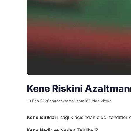
Kene Riskini Azaltmanı
19 Feb 2026
rkaraca@gmail.com
186 blog.views
Kene ısırıkları
, sağlık açısından ciddi tehditler
Kene Nedir ve Neden Tehlikeli?