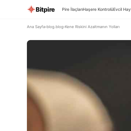
Bitpire
Pire İlaçları
Haşere Kontrolü
Evcil Ha
Ana Sayfa
›
blog.blog
›
Kene Riskini Azaltmanın Yolları