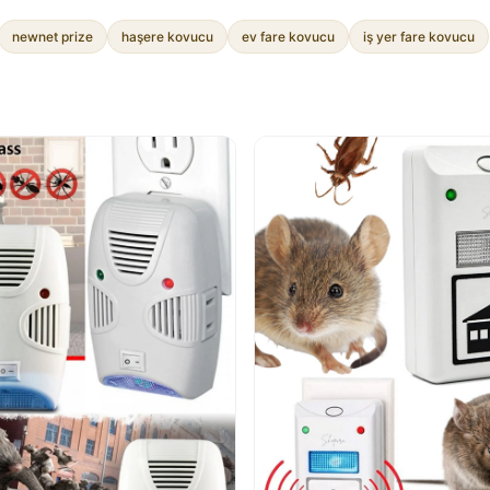
newnet prize
haşere kovucu
ev fare kovucu
iş yer fare kovucu