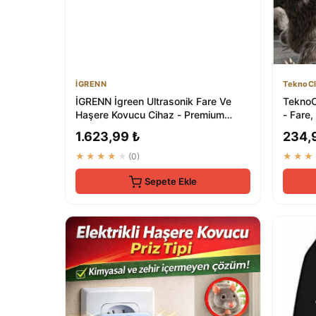
İGRENN
TeknoCl
İGRENN İgreen Ultrasonik Fare Ve
TeknoC
Haşere Kovucu Cihaz - Premium
- Fare,
Elektronik Böc...
1.623,99 ₺
234,
★★★★★
(0)
★★★
Sepete Ekle