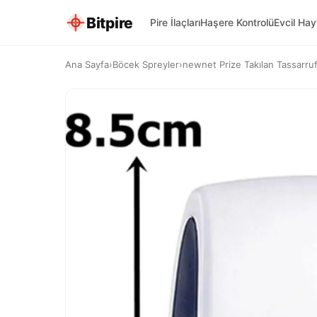
Bitpire
Pire İlaçları
Haşere Kontrolü
Evcil Ha
Ana Sayfa
›
Böcek Spreyler
›
newnet Prize Takılan Tassarruf