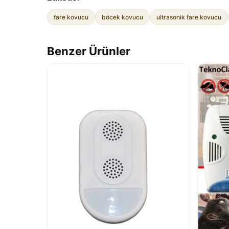
fare kovucu
böcek kovucu
ultrasonik fare kovucu
Benzer Ürünler