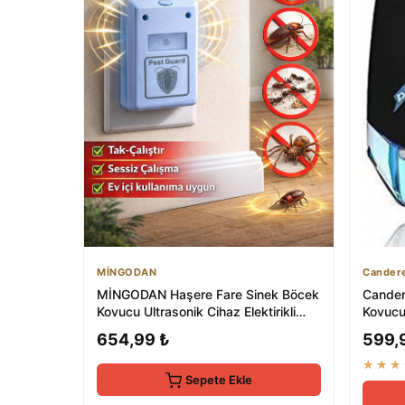
MİNGODAN
Cander
MİNGODAN Haşere Fare Sinek Böcek
Cander
Kovucu Ultrasonik Cihaz Elektirikli
Kovucu 
Prize Ta...
Elektr..
654,99 ₺
599,
★★★
Sepete Ekle