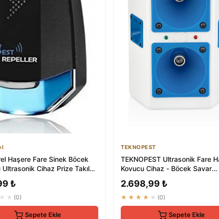
el
TEKNOPEST
el Haşere Fare Sinek Böcek
TEKNOPEST Ultrasonik Fare H
Ultrasonik Cihaz Prize Takılan
Kovucu Cihaz - Böcek Savar
.
Elektronik Alet
99 ₺
2.698,99 ₺
★★
(0)
★★★★★
(0)
Sepete Ekle
Sepete Ekle