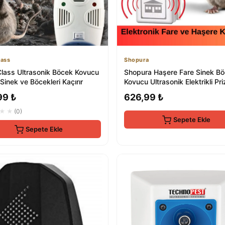
ass
Shopura
lass Ultrasonik Böcek Kovucu
Shopura Haşere Fare Sinek B
 Sinek ve Böcekleri Kaçırır
Kovucu Ultrasonik Elektrikli Pri
Takılır Ka...
99 ₺
626,99 ₺
★★
(0)
Sepete Ekle
Sepete Ekle