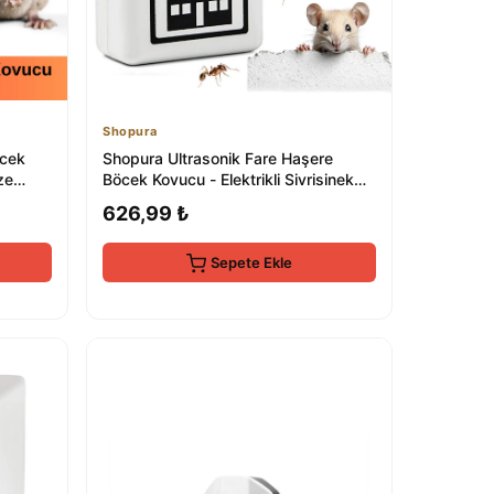
Shopura
öcek
Shopura Ultrasonik Fare Haşere
ze
Böcek Kovucu - Elektrikli Sivrisinek
Kovucu
626,99 ₺
Sepete Ekle