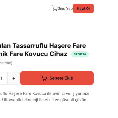
Giriş Yap
Kayıt Ol
ılan Tassarruflu Haşere Fare
nik Fare Kovucu Cihaz
STOKTA
ndirme)
+
Sepete Ekle
flu Haşere Fare Kovucu ile evinizi ve iş yerinizi
Ultrasonik teknoloji ile etkili ve güvenli çözüm.