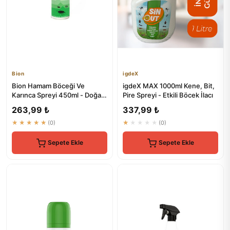
Bion
igdeX
Bion Hamam Böceği Ve
igdeX MAX 1000ml Kene, Bit,
Karınca Spreyi 450ml - Doğal
Pire Spreyi - Etkili Böcek İlacı
Koruma
263,99 ₺
337,99 ₺
★★★★★
(0)
★★★★★
(0)
Sepete Ekle
Sepete Ekle