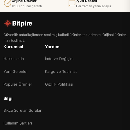
Orijinal Ürünler
7/24 Destek
%100 orijinal garanti
Her zaman yanınızdayız
Bitpire
Güvenilir tedarikçilerden seçilmiş kaliteli ürünler, tek adreste. Orijinal ürünler,
hızlı teslimat.
Kurumsal
Yardım
Hakkımızda
İade ve Değişim
Yeni Gelenler
Kargo ve Teslimat
Popüler Ürünler
Gizlilik Politikası
Bilgi
Sıkça Sorulan Sorular
Kullanım Şartları