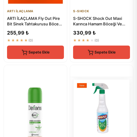
ARTI İLAÇLAMA
S-SHOCK
ARTI İLAÇLAMA Fly Out Pire
S-SHOCK Shock Out Maxi
Bit Sinek Tahtakurusu Böcek
Karınca Hamam Böceği Ve
Sivri Spreyi 500ml Çok...
Kene Spreyi 450 ml - Etkili
255,99 ₺
330,99 ₺
Ha...
★★★★★
(0)
★★★★★
(0)
Sepete Ekle
Sepete Ekle