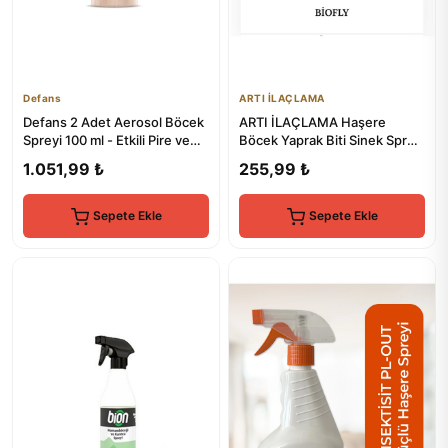
Defans
ARTI İLAÇLAMA
Defans 2 Adet Aerosol Böcek
ARTI İLAÇLAMA Haşere
Spreyi 100 ml - Etkili Pire ve
Böcek Yaprak Biti Sinek Spreyi
Böcek Kontrolü
500ml Çok Etili Karınca Kene
1.051,99 ₺
255,99 ₺
Sepete Ekle
Sepete Ekle