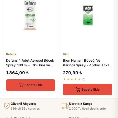
Defans
Bion
Defans 4 Adet Aerosol Böcek
Bion Hamam Böceği Ve
Spreyi 100 ml - Etkili Pire ve
Karınca Spreyi - 450ml | Etkili
Böcek Kontrolü
Böcek Kontrolü
1.864,99 ₺
279,99 ₺
★★★★★
(0)
Sepete Ekle
Sepete Ekle
Güvenli Alışveriş
Ücretsiz Kargo
256-bit SSL koruması
2.000 TL üzeri siparişlerde