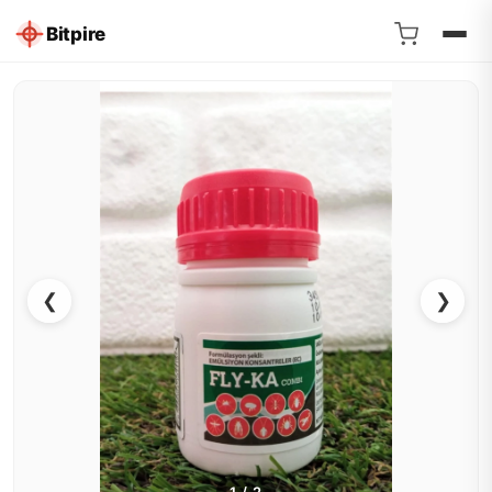
Bitpire
❮
❯