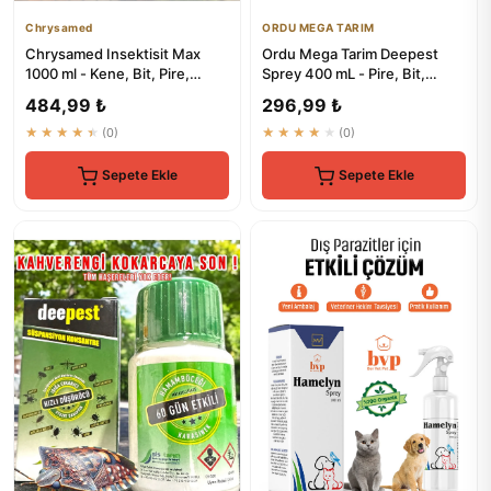
Chrysamed
ORDU MEGA TARIM
Chrysamed Insektisit Max
Ordu Mega Tarim Deepest
1000 ml - Kene, Bit, Pire,
Sprey 400 mL - Pire, Bit,
Böcek Haşere İlacı
Kene, Akrep, Tahta Kurusu
484,99 ₺
296,99 ₺
H...
★★★★★
(0)
★★★★★
(0)
Sepete Ekle
Sepete Ekle