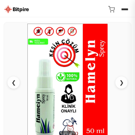
Bitpire
❮
❯