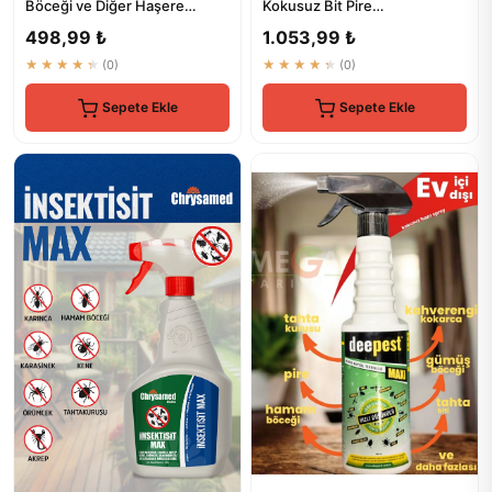
Böceği ve Diğer Haşere
Kokusuz Bit Pire
Kontrol İlaçı
Hamamböceği Kene
498,99 ₺
1.053,99 ₺
Tahtakurusu İlaç Skt...
★★★★★
(0)
★★★★★
(0)
Sepete Ekle
Sepete Ekle