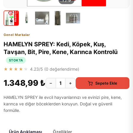
1
/
5
Genel Markalar
HAMELYN SPREY: Kedi, Köpek, Kuş,
Tavşan, Bit, Pire, Kene, Karınca Kontrolü
STOKTA
★★★★★
4.23
/5 (
0
değerlendirme)
1.348,99 ₺
−
+
Sepete Ekle
HAMELYN SPREY ile evcil hayvanlarınızı ve evinizi pire, kene,
karınca ve diğer böceklerden koruyun. Doğal ve güvenli
formülle.
Ürün Açıklaması
Özellikler