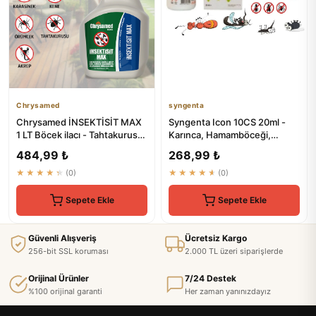
Chrysamed
syngenta
Chrysamed İNSEKTİSİT MAX
Syngenta Icon 10CS 20ml -
1 LT Böcek ilacı - Tahtakurusu,
Karınca, Hamamböceği,
Karınca, Akrep, Kene...
Sivrisinek, Akrep, Pire, Kene...
484,99 ₺
268,99 ₺
★★★★★
(0)
★★★★★
(0)
Sepete Ekle
Sepete Ekle
Güvenli Alışveriş
Ücretsiz Kargo
256-bit SSL koruması
2.000 TL üzeri siparişlerde
Orijinal Ürünler
7/24 Destek
%100 orijinal garanti
Her zaman yanınızdayız