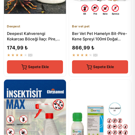
Deepest
Ber vet pet
Deepest Kahverengi
Ber Vet Pet Hamelyn Bit-Pire-
Kokarcao Böceği İlaçı: Pire,
Kene Spreyi 100ml Doğal
Bit, Hamam ve Kalorifer
Koruma
174,99 ₺
866,99 ₺
Böcek...
★★★★★
(0)
★★★★★
(0)
Sepete Ekle
Sepete Ekle