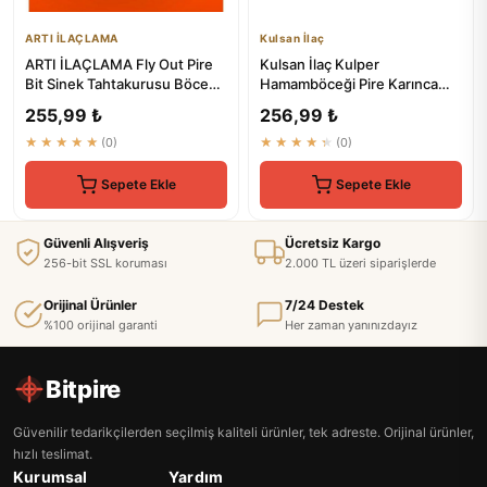
ARTI İLAÇLAMA
Kulsan İlaç
ARTI İLAÇLAMA Fly Out Pire
Kulsan İlaç Kulper
Bit Sinek Tahtakurusu Böcek
Hamamböceği Pire Karınca
Sivri Spreyi 500ml Çok...
Karasinek Sivrisinek Spreyi
255,99 ₺
256,99 ₺
500 Ml
★★★★★
(0)
★★★★★
(0)
Sepete Ekle
Sepete Ekle
Güvenli Alışveriş
Ücretsiz Kargo
256-bit SSL koruması
2.000 TL üzeri siparişlerde
Orijinal Ürünler
7/24 Destek
%100 orijinal garanti
Her zaman yanınızdayız
Bitpire
Güvenilir tedarikçilerden seçilmiş kaliteli ürünler, tek adreste. Orijinal ürünler,
hızlı teslimat.
Kurumsal
Yardım