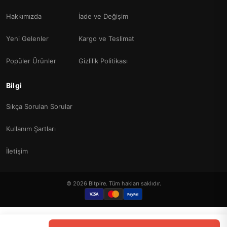
Hakkımızda
İade ve Değişim
Yeni Gelenler
Kargo ve Teslimat
Popüler Ürünler
Gizlilik Politikası
Bilgi
Sıkça Sorulan Sorular
Kullanım Şartları
İletişim
© 2026 Bitpire. Tüm hakları saklıdır.
VISA
PayPal