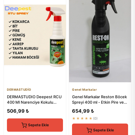
DERMASTUDİO
Genel Markalar
DERMASTUDIO Deepest RCU
Genel Markalar Reston Böcek
400 Ml Narenciye Kokulu
Spreyi 400 ml - Etkin Pire ve
Sinek ve Böcek Spreyi
Böcek Kontrolü
506,99 ₺
654,99 ₺
★★★★★
(0)
Sepete Ekle
Sepete Ekle