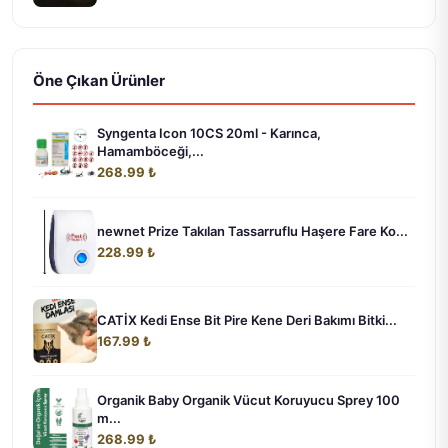
Öne Çıkan Ürünler
Syngenta Icon 10CS 20ml - Karınca,
Hamamböceği,...
268.99 ₺
newnet Prize Takılan Tassarruflu Haşere Fare Ko...
228.99 ₺
CATİX Kedi Ense Bit Pire Kene Deri Bakımı Bitki...
167.99 ₺
Organik Baby Organik Vücut Koruyucu Sprey 100
m...
268.99 ₺