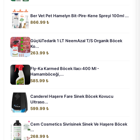
Ber Vet Pet Hamelyn Bit-Pire-Kene Spreyi 100ml ...
866.99 ₺
GüçlüTedarik 1 LT NeemAzal T/S Organik Böcek
Ko...
263.99 ₺
Fly-Ka Karmed Böcek Ilacı 400 Ml -
Hamamböceği,...
585.99 ₺
Canderel Haşere Fare Sinek Böcek Kovucu
Ultraso...
599.99 ₺
Cem Cosmetics Sivrisinek Sinek Ve Haşere Böcek
...
268.99 ₺