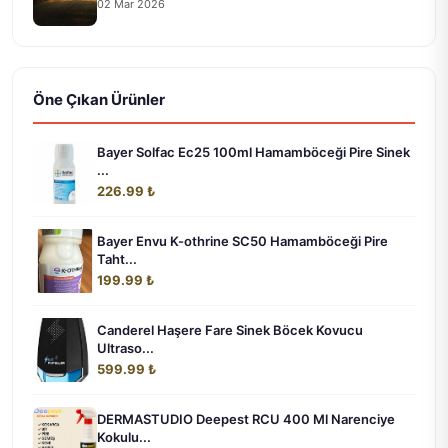
02 Mar 2026
Öne Çıkan Ürünler
Bayer Solfac Ec25 100ml Hamamböceği Pire Sinek
...
226.99 ₺
Bayer Envu K-othrine SC50 Hamamböceği Pire
Taht...
199.99 ₺
Canderel Haşere Fare Sinek Böcek Kovucu
Ultraso...
599.99 ₺
DERMASTUDIO Deepest RCU 400 Ml Narenciye
Kokulu...