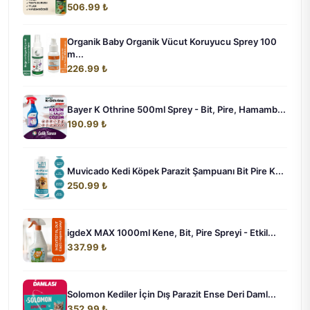
506.99 ₺
Organik Baby Organik Vücut Koruyucu Sprey 100
m...
226.99 ₺
Bayer K Othrine 500ml Sprey - Bit, Pire, Hamamb...
190.99 ₺
Muvicado Kedi Köpek Parazit Şampuanı Bit Pire K...
250.99 ₺
igdeX MAX 1000ml Kene, Bit, Pire Spreyi - Etkil...
337.99 ₺
Solomon Kediler İçin Dış Parazit Ense Deri Daml...
352.99 ₺