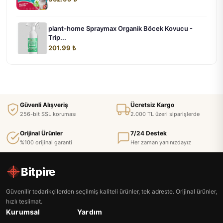
plant-home Spraymax Organik Böcek Kovucu -
Trip...
201.99 ₺
Güvenli Alışveriş
Ücretsiz Kargo
256-bit SSL koruması
2.000 TL üzeri siparişlerde
Orijinal Ürünler
7/24 Destek
%100 orijinal garanti
Her zaman yanınızdayız
Bitpire
Güvenilir tedarikçilerden seçilmiş kaliteli ürünler, tek adreste. Orijinal ürünler,
hızlı teslimat.
Kurumsal
Yardım