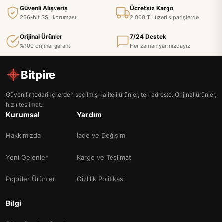
Güvenli Alışveriş
Ücretsiz Kargo
256-bit SSL koruması
2.000 TL üzeri siparişlerde
Orijinal Ürünler
7/24 Destek
%100 orijinal garanti
Her zaman yanınızdayız
Bitpire
Güvenilir tedarikçilerden seçilmiş kaliteli ürünler, tek adreste. Orijinal ürünler,
hızlı teslimat.
Kurumsal
Yardım
Hakkımızda
İade ve Değişim
Yeni Gelenler
Kargo ve Teslimat
Popüler Ürünler
Gizlilik Politikası
Bilgi