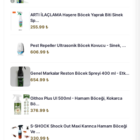
ARTI İLAÇLAMA Haşere Böcek Yaprak Biti Sinek
Sp...
255.99 ₺
Pest Repeller Ultrasonik Böcek Kovucu - Sinek, ...
606.99 ₺
Genel Markalar Reston Böcek Spreyi 400 ml - Etk...
654.99 ₺
Oithox Plus Ul 500ml - Hamam Böceği, Kokarca
Bö...
376.99 ₺
S-SHOCK Shock Out Maxi Karınca Hamam Böceği
Ve ...
330.99 ₺