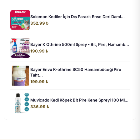
Solomon Kediler İçin Dış Parazit Ense Deri Daml...
352.99 ₺
Bayer K Othrine 500ml Sprey - Bit, Pire, Hamamb...
190.99 ₺
Bayer Envu K-othrine SC50 Hamamböceği Pire
Taht...
199.99 ₺
Muvicado Kedi Köpek Bit Pire Kene Spreyi 100 Ml...
336.99 ₺