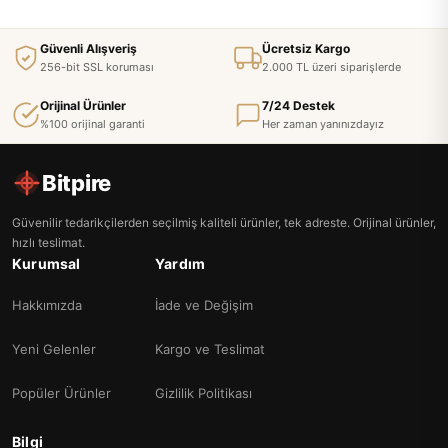
Güvenli Alışveriş
Ücretsiz Kargo
256-bit SSL koruması
2.000 TL üzeri siparişlerde
Orijinal Ürünler
7/24 Destek
%100 orijinal garanti
Her zaman yanınızdayız
Bitpire
Güvenilir tedarikçilerden seçilmiş kaliteli ürünler, tek adreste. Orijinal ürünler,
hızlı teslimat.
Kurumsal
Yardım
Hakkımızda
İade ve Değişim
Yeni Gelenler
Kargo ve Teslimat
Popüler Ürünler
Gizlilik Politikası
Bilgi