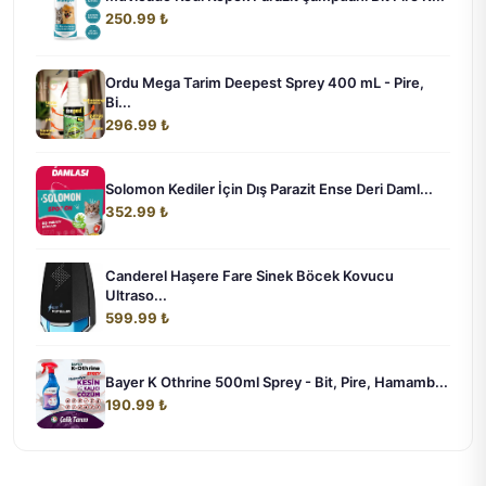
250.99 ₺
Ordu Mega Tarim Deepest Sprey 400 mL - Pire,
Bi...
296.99 ₺
Solomon Kediler İçin Dış Parazit Ense Deri Daml...
352.99 ₺
Canderel Haşere Fare Sinek Böcek Kovucu
Ultraso...
599.99 ₺
Bayer K Othrine 500ml Sprey - Bit, Pire, Hamamb...
190.99 ₺