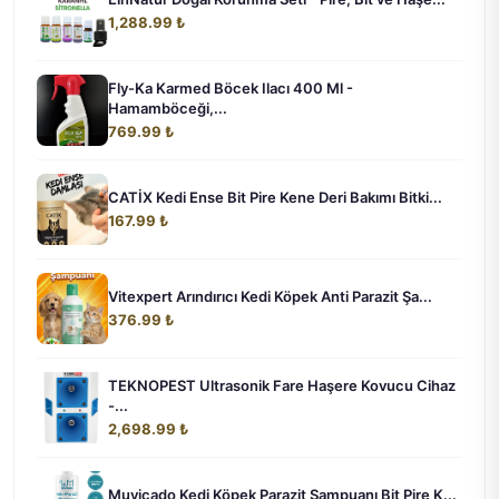
1,288.99 ₺
Fly-Ka Karmed Böcek Ilacı 400 Ml -
Hamamböceği,...
769.99 ₺
CATİX Kedi Ense Bit Pire Kene Deri Bakımı Bitki...
167.99 ₺
Vitexpert Arındırıcı Kedi Köpek Anti Parazit Şa...
376.99 ₺
TEKNOPEST Ultrasonik Fare Haşere Kovucu Cihaz
-...
2,698.99 ₺
Muvicado Kedi Köpek Parazit Şampuanı Bit Pire K...