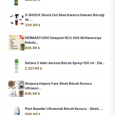
S-SHOCK Shock Out Maxi Karınca Hamam Böceği
Ve ...
330.99 ₺
DERMASTUDIO Deepest RCU 400 Ml Narenciye
Kokulu...
506.99 ₺
Defans 5 Adet Aerosol Böcek Spreyi 100 ml - Etk...
2,227.99 ₺
Shopura Haşere Fare Sinek Böcek Kovucu
Ultrason...
626.99 ₺
Pest Repeller Ultrasonik Böcek Kovucu - Sinek, ...
606.99 ₺