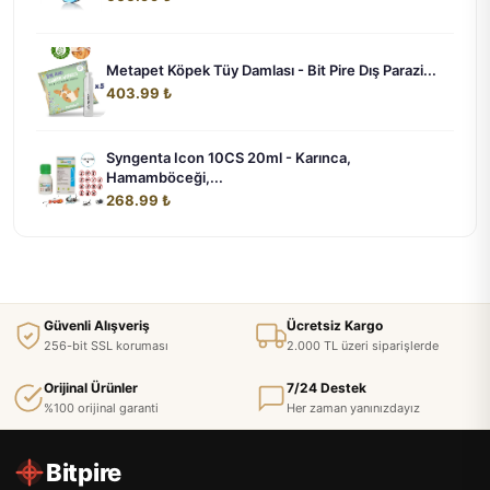
Metapet Köpek Tüy Damlası - Bit Pire Dış Parazi...
403.99 ₺
Syngenta Icon 10CS 20ml - Karınca,
Hamamböceği,...
268.99 ₺
Güvenli Alışveriş
Ücretsiz Kargo
256-bit SSL koruması
2.000 TL üzeri siparişlerde
Orijinal Ürünler
7/24 Destek
%100 orijinal garanti
Her zaman yanınızdayız
Bitpire